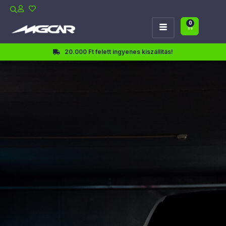
0
20.000 Ft felett ingyenes kiszállítás!