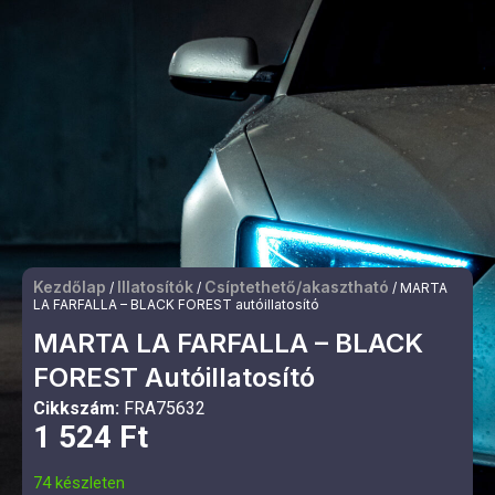
Kezdőlap
Illatosítók
Csíptethető/akasztható
/
/
/ MARTA
LA FARFALLA – BLACK FOREST autóillatosító
MARTA LA FARFALLA – BLACK
FOREST Autóillatosító
Cikkszám:
FRA75632
1 524
Ft
74 készleten