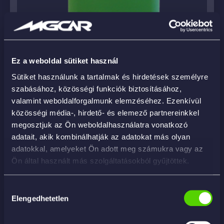
Ez a weboldal sütiket használ
Sütiket használunk a tartalmak és hirdetések személyre
DEOTEX AROMA 5KG – enzimtechnológiás
szabásához, közösségi funkciók biztosításához,
szageltávolító
valamint weboldalforgalmunk elemzéséhez. Ezenkívül
közösségi média-, hirdető- és elemező partnereinkkel
17 259
Ft
megosztjuk az Ön weboldalhasználatra vonatkozó
adatait, akik kombinálhatják az adatokat más olyan
adatokkal, amelyeket Ön adott meg számukra vagy az
KOSÁRBA
Ön által használt más szolgáltatásokból gyűjtöttek.
Hozzájárulás
Elengedhetetlen
kiválasztása