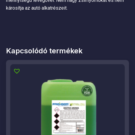
mennyiségű levegővel. Nem hagy zsírnyomokat és nem
károsítja az autó alkatrészeit.
Kapcsolódó termékek