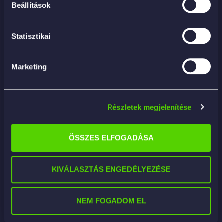
Beállítások
Statisztikai
Marketing
Részletek megjelenítése
ÖSSZES ELFOGADÁSA
KIVÁLASZTÁS ENGEDÉLYEZÉSE
PULITUTTO BLACK ORCHID 4.54L – álatlános
belső tisztító (APC)
NEM FOGADOM EL
10 478
Ft