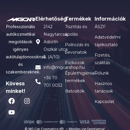
Elérhetőség
Termékek
Információk
Professzionális
2142
Tisztítás és
ÁSZF
autókozmetikai
Nagytarcsa,
ápolás
Adatvédelmi
megoldások
Asbóth
Polírozás és
tájékoztató
igényes
Oszkár utca
bevonatok
Fizetés,
autótulajdonosoknak
6. (A/10)
Eszközök
szállítás
és
info@mgcarshop.hu
szakembereknek.
Épülethigiéniai
Rólunk
+36 70
termékek
Kövess
Hasznos
701 0032
minket!
Illatosítók
tanácsok
Kapcsolat
© MG Car Cosmetics Kft. – Minden jog fenntartva!