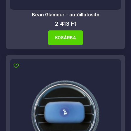
Bean Glamour – autóillatosító
2 413
Ft
KOSÁRBA