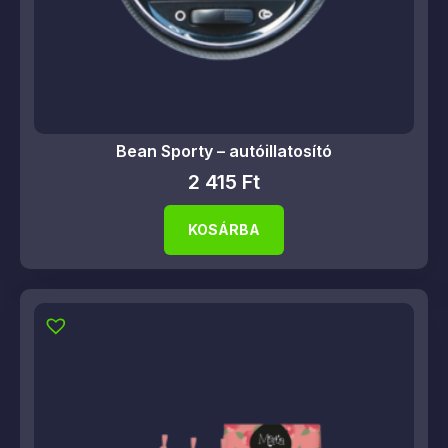
Bean Sporty – autóillatosító
2 415
Ft
KOSÁRBA