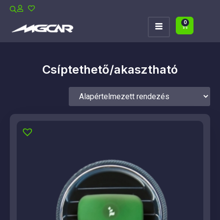
0
Csíptethető/akasztható