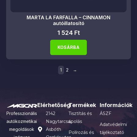
MARTA LA FARFALLA – CINNAMON
autóillatosító
1 524
Ft
KOSÁRBA
1
2
→
Elérhetőség
Termékek
Információk
Professzionális
2142
Tisztítás és
ÁSZF
autókozmetikai
Nagytarcsa,
ápolás
Adatvédelmi
megoldások
Asbóth
Polírozás és
tájékoztató