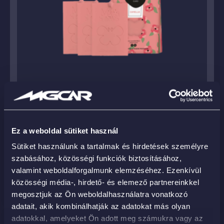
MARTA KIT CARD 3DB – CAMELIA autó és
Ez a weboldal sütiket használ
lakásillatosító
Sütiket használunk a tartalmak és hirdetések személyre
4 191
Ft
szabásához, közösségi funkciók biztosításához,
valamint weboldalforgalmunk elemzéséhez. Ezenkívül
KOSÁRBA
közösségi média-, hirdető- és elemező partnereinkkel
megosztjuk az Ön weboldalhasználatra vonatkozó
adatait, akik kombinálhatják az adatokat más olyan
adatokkal, amelyeket Ön adott meg számukra vagy az