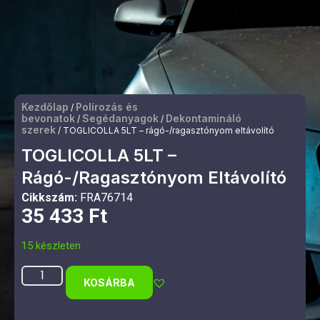
Kezdőlap
Polírozás és
/
bevonatok
Segédanyagok
Dekontamináló
/
/
szerek
/ TOGLICOLLA 5LT – rágó-/ragasztónyom eltávolító
TOGLICOLLA 5LT –
Rágó-/ragasztónyom Eltávolító
Cikkszám:
FRA76714
35 433
Ft
15 készleten
KOSÁRBA