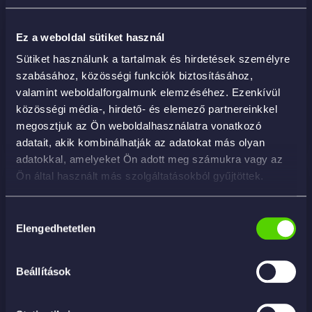
Ez a weboldal sütiket használ
DEOTEX PLUS SPRAY 250ML
Sütiket használunk a tartalmak és hirdetések személyre
3 890
Ft
szabásához, közösségi funkciók biztosításához,
valamint weboldalforgalmunk elemzéséhez. Ezenkívül
közösségi média-, hirdető- és elemező partnereinkkel
KOSÁRBA
megosztjuk az Ön weboldalhasználatra vonatkozó
adatait, akik kombinálhatják az adatokat más olyan
adatokkal, amelyeket Ön adott meg számukra vagy az
Ön által használt más szolgáltatásokból gyűjtöttek.
Hozzájárulás
Elengedhetetlen
kiválasztása
Beállítások