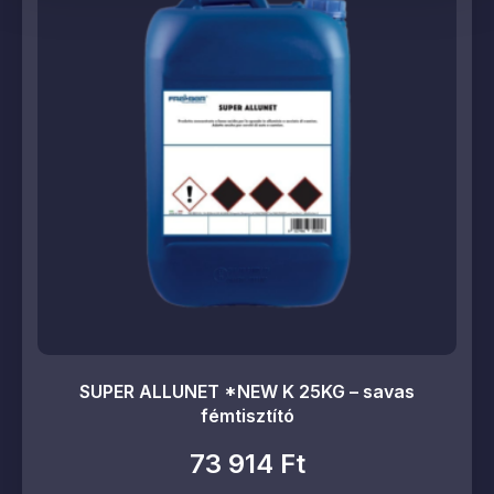
SUPER ALLUNET *NEW K 25KG – savas
fémtisztító
73 914
Ft