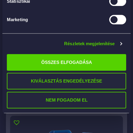
Statisztikai
Marketing
Részletek megjelenítése
SUPER ALLUNET 25KG – savas fémtisztító
ÖSSZES ELFOGADÁSA
73 914
Ft
KIVÁLASZTÁS ENGEDÉLYEZÉSE
KOSÁRBA
NEM FOGADOM EL