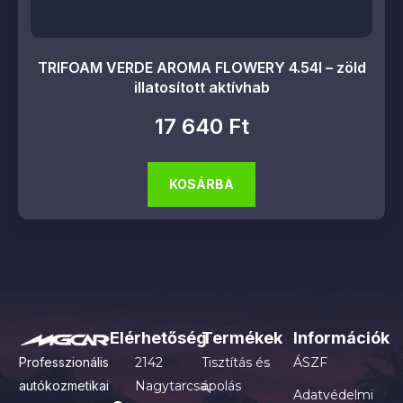
TRIFOAM VERDE AROMA FLOWERY 4.54l – zöld
illatosított aktívhab
17 640
Ft
KOSÁRBA
Elérhetőség
Termékek
Információk
Professzionális
2142
Tisztítás és
ÁSZF
autókozmetikai
Nagytarcsa,
ápolás
Adatvédelmi