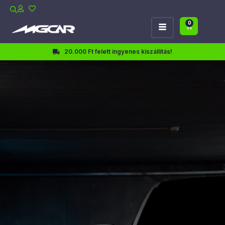
0
20.000 Ft felett ingyenes kiszállítás!