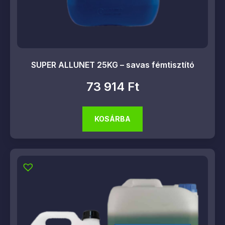
SUPER ALLUNET 25KG – savas fémtisztító
73 914
Ft
KOSÁRBA