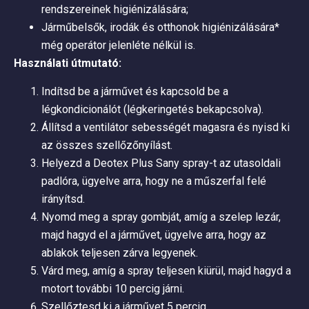
rendszereinek higiénizálására;
Járműbelsők, irodák és otthonok higiénizálására*
még operátor jelenléte nélkül is.
Használati útmutató:
Indítsd be a járművet és kapcsold be a
légkondicionálót (légkeringetés bekapcsolva).
Állítsd a ventilátor sebességét magasra és nyisd ki
az összes szellőzőnyílást.
Helyezd a Deotex Plus Sany spray-t az utasoldali
padlóra, ügyelve arra, hogy ne a műszerfal felé
irányítsd.
Nyomd meg a spray gombját, amíg a szelep lezár,
majd hagyd el a járművet, ügyelve arra, hogy az
ablakok teljesen zárva legyenek.
Várd meg, amíg a spray teljesen kiürül, majd hagyd a
motort további 10 percig járni.
Szellőztesd ki a járművet 5 percig.