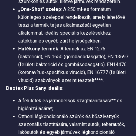
szűrőkön és autók, illetve járművek rendszerein.
„One-Shot” szelep
: A 250 ml-es formátum
különleges szeleppel rendelkezik, amely lehetővé
teszi a termék teljes alkalmazását egyetlen
alkalommal, ideális speciális kezelésekhez
autókban és egyéb zárt helyiségekben.
Hatékony termék
: A termék az EN 1276
(baktericid), EN 1650 (gombásodásgátló), EN 13697
(felületi baktericid és gombásodásgátló), EN14476
(koronavírus-specifikus virucid), EN 16777 (felületi
virucid) szabványok szerint tesztelt****.
Deotex Plus Sany ideális
:
A felületek és járműbelsők szagtalanítására** és
higiénizálására*;
Otthoni légkondicionáló szűrők és hőszivattyúk
szezonális tisztítására, valamint autók, teherautók,
lakóautók és egyéb járművek légkondicionáló