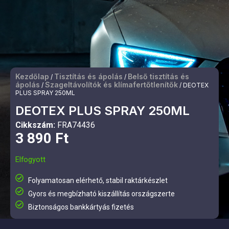
Kezdőlap
Tisztítás és ápolás
Belső tisztítás és
/
/
ápolás
Szageltávolítók és klímafertőtlenítők
/
/ DEOTEX
PLUS SPRAY 250ML
DEOTEX PLUS SPRAY 250ML
Cikkszám:
FRA74436
3 890
Ft
Elfogyott
Folyamatosan elérhető, stabil raktárkészlet
Gyors és megbízható kiszállítás országszerte
Biztonságos bankkártyás fizetés