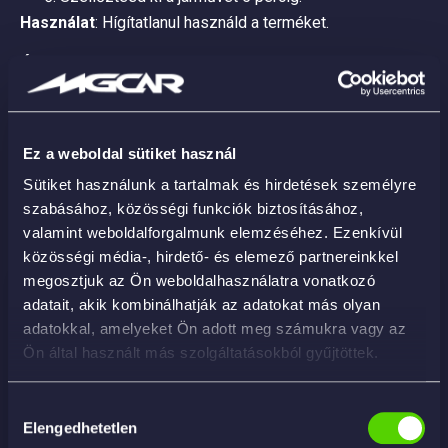
Használat
: Hígítatlanul használd a terméket.
Óvintézkedések
: Hűvös helyen tárold, távol a fénytől és
hőforrásoktól.
Ez a weboldal sütiket használ
Sütiket használunk a tartalmak és hirdetések személyre
szabásához, közösségi funkciók biztosításához,
Kapcsolódó termékek
valamint weboldalforgalmunk elemzéséhez. Ezenkívül
közösségi média-, hirdető- és elemező partnereinkkel
megosztjuk az Ön weboldalhasználatra vonatkozó
adatait, akik kombinálhatják az adatokat más olyan
adatokkal, amelyeket Ön adott meg számukra vagy az
Ön által használt más szolgáltatásokból gyűjtöttek.
Hozzájárulás
Elengedhetetlen
kiválasztása