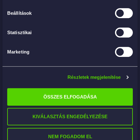
Beállítások
Statisztikai
Marketing
ULTRA MICRON HD 54×48 – mikroszállal szőtt
Részletek megjelenítése
vileda
3 810
Ft
ÖSSZES ELFOGADÁSA
KOSÁRBA
KIVÁLASZTÁS ENGEDÉLYEZÉSE
NEM FOGADOM EL