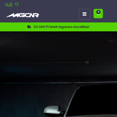
0
20.000 Ft felett ingyenes kiszállítás!