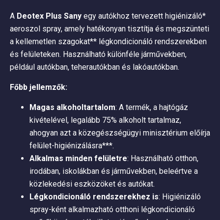
A
Deotex Plus Sany
egy autókhoz tervezett higiénizáló*
aeroszol spray, amely hatékonyan tisztítja és megszünteti
a kellemetlen szagokat** légkondicionáló rendszerekben
és felületeken. Használható különféle járművekben,
például autókban, teherautókban és lakóautókban.
Főbb jellemzők:
Magas alkoholtartalom
: A termék, a hajtógáz
kivételével, legalább 75% alkoholt tartalmaz,
ahogyan azt a közegészségügyi minisztérium előírja
felület-higiénizálásra***.
Alkalmas minden felületre
: Használható otthon,
irodában, iskolákban és járművekben, beleértve a
közlekedési eszközöket és autókat.
Légkondicionáló rendszerekhez is
: Higiénizáló
spray-ként alkalmazható otthoni légkondicionáló