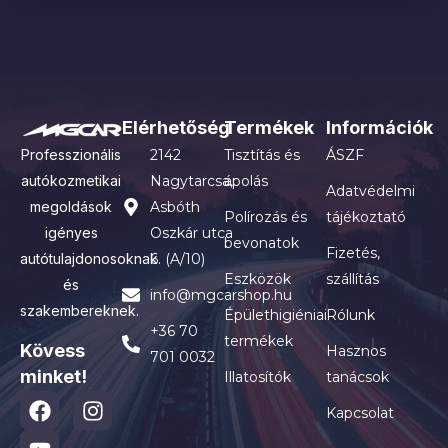
Elérhetőség
Termékek
Információk
Professzionális
2142
Tisztítás és
ÁSZF
autókozmetikai
Nagytarcsa,
ápolás
Adatvédelmi
megoldások
Asbóth
Polírozás és
tájékoztató
igényes
Oszkár utca
bevonatok
Fizetés,
autótulajdonosoknak
6. (A/10)
Eszközök
szállítás
és
info@mgcarshop.hu
szakembereknek.
Épülethigiéniai
Rólunk
+36 70
termékek
Kövess
Hasznos
701 0032
minket!
Illatosítók
tanácsok
Kapcsolat