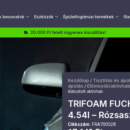
és bevonatok
Eszközök
Épülethigiéniai termékek
Ill
20.000 Ft felett ingyenes kiszállítás!
Kezdőlap
Tisztítás és ápo
/
ápolás
Előmosók/aktívha
/
illatosított aktívhab
TRIFOAM FUC
4.54l – Rózsasz
Cikkszám:
FRA700528