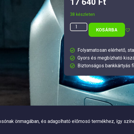
17 640
Ft
38 készleten
KOSÁRBA
Folyamatosan elérhető, sta
Gyors és megbízható kiszá
Biztonságos bankkártyás f
őmosónak önmagában, és adagolható előmosó termékhez, így színes