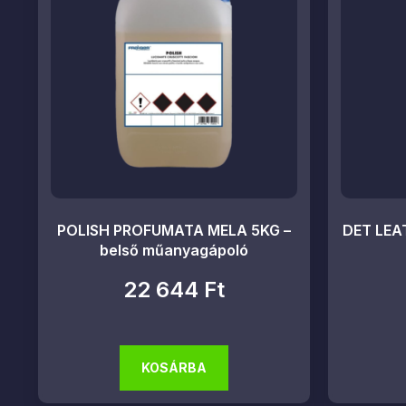
POLISH PROFUMATA MELA 5KG –
DET LEA
belső műanyagápoló
22 644
Ft
KOSÁRBA