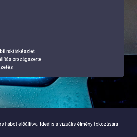
bil raktárkészlet
llítás országszerte
izetés
 habot előállítva. Ideális a vizuális élmény fokozására