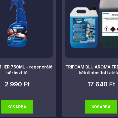
THER 750ML – regeneráló
TRIFOAM BLU AROMA FRE
bőrtisztító
– kék illatosított akt
2 990
Ft
17 640
Ft
KOSÁRBA
KOSÁRBA