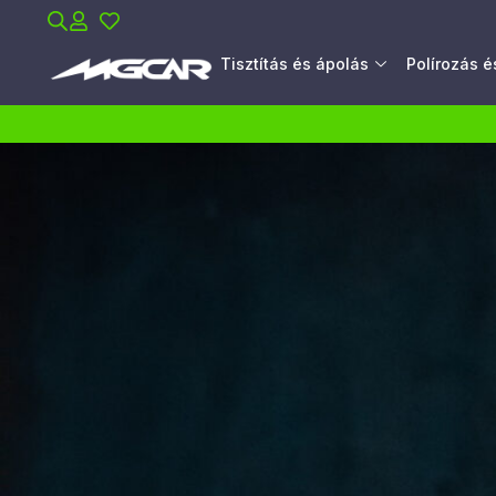
Tisztítás és ápolás
Polírozás 