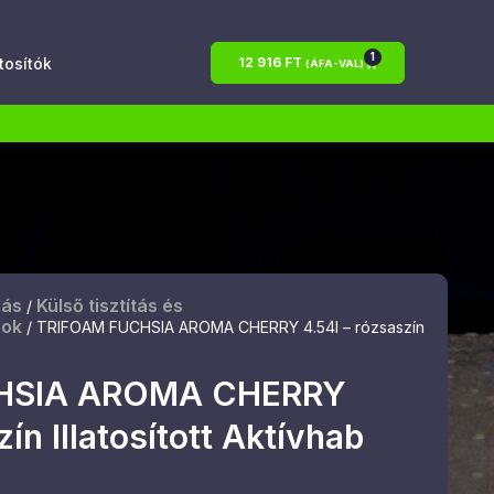
1
atosítók
12 916
FT
(ÁFA-VAL)
lás
Külső tisztítás és
/
bok
/ TRIFOAM FUCHSIA AROMA CHERRY 4.54l – rózsaszín
HSIA AROMA CHERRY
ín Illatosított Aktívhab