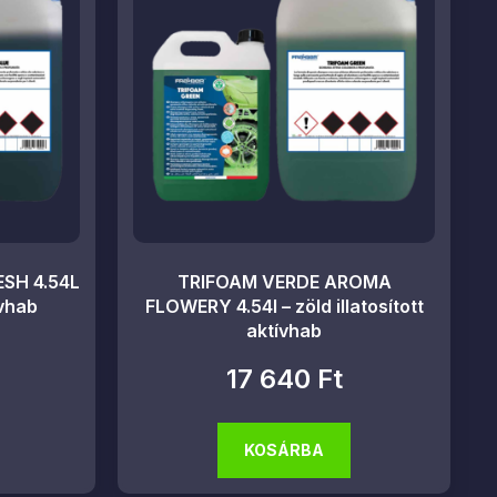
SH 4.54L
TRIFOAM VERDE AROMA
ívhab
FLOWERY 4.54l – zöld illatosított
aktívhab
17 640
Ft
KOSÁRBA