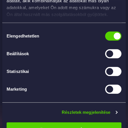
adatait, akik kombinálhatják az adatokat más olyan
adatokkal, amelyeket Ön adott meg számukra vagy az
Ön által használt más szolgáltatásokból gyűjtöttek.
Hozzájárulás
Elengedhetetlen
kiválasztása
Beállítások
G2112EU – Convertible Cabrio Weatherproofer
Statisztikai
7 290
Ft
KOSÁRBA
Marketing
Részletek megjelenítése
Elérhetőség
Termékek
Információk
Professzionális
2142
Tisztítás és
ÁSZF