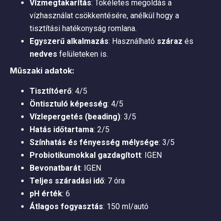
Vízmegtakarítás
: Tökéletes megoldás a
vízhasználat csökkentésére, anélkül hogy a
tisztítási hatékonyság romlana.
Egyszerű alkalmazás
: Használható
száraz
és
nedves
felületeken is.
Műszaki adatok:
Tisztítóerő
: 4/5
Öntisztuló képesség
: 4/5
Vízlepergetés (beading)
: 3/5
Hatás időtartama
: 2/5
Színhatás és fényesség mélysége
: 3/5
Probiotikumokkal gazdagított
: IGEN
Bevonatbarát
: IGEN
Teljes száradási idő
: 7 óra
pH érték
: 6
Átlagos fogyasztás
: 150 ml/autó