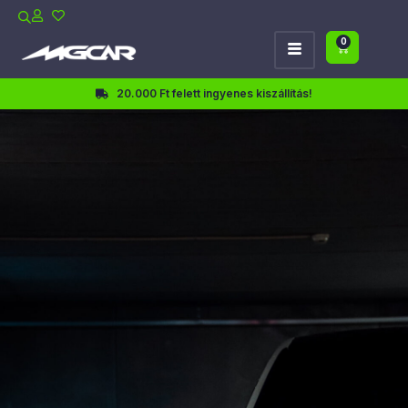
0
20.000 Ft felett ingyenes kiszállítás!