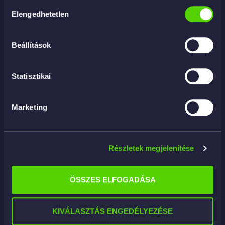
Mikroszálas kesztyűvel vagy szivaccsal tisztítsd
Hozzájárulás
az autó felületét, majd öblítsd ki a kesztyűt az öblítő
Elengedhetetlen
kiválasztása
vödörben, mielőtt újra belemártod a mosószeres
oldatba.
Beállítások
Szárítsd meg egy tiszta mikroszálas kendővel.
Tipp: Ne hagyd a terméket megszáradni a
Statisztikai
felületen! Használat előtt rázd fel az üveget.
Marketing
Részletek megjelenítése
Kapcsolódó termékek
ÖSSZES ELFOGADÁSA
KIVÁLASZTÁS ENGEDÉLYEZÉSE