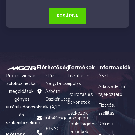
KOSÁRBA
Elérhetőség
Termékek
Információk
Professzionális
2142
Tisztítás és
ÁSZF
autókozmetikai
Nagytarcsa,
ápolás
Adatvédelmi
megoldások
Asbóth
Polírozás és
tájékoztató
igényes
Oszkár utca
bevonatok
Fizetés,
autótulajdonosoknak
6. (A/10)
Eszközök
szállítás
és
info@mgcarshop.hu
szakembereknek.
Épülethigiéniai
Rólunk
+36 70
termékek
Kövess
Hasznos