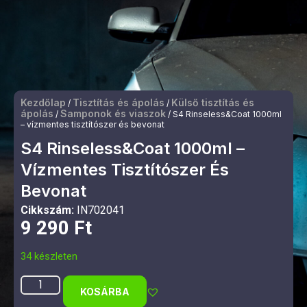
Kezdőlap
Tisztítás és ápolás
Külső tisztítás és
/
/
ápolás
Samponok és viaszok
/
/ S4 Rinseless&Coat 1000ml
– vízmentes tisztítószer és bevonat
S4 Rinseless&Coat 1000ml –
Vízmentes Tisztítószer És
Bevonat
Cikkszám:
IN702041
9 290
Ft
34 készleten
KOSÁRBA