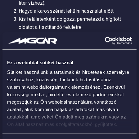
liter vízhez).
Hagyd a karosszériát lehűlni használat előtt.
Kis felületenként dolgozz, permetezd a hígított
oldatot a tisztítandó felületre.
Várj 15-20 másodpercet, hogy a szennyeződések
fellazuljanak.
Használj mikroszálas kendőt, az egyik oldalával
töröld le a felületet, majd egy tiszta oldalával
Ez a weboldal sütiket használ
fényesítsd fel.
Sütiket használunk a tartalmak és hirdetések személyre
Haladj tovább a következő részre, újabb tiszta
szabásához, közösségi funkciók biztosításához,
felülettel a kendőn.
valamint weboldalforgalmunk elemzéséhez. Ezenkívül
Rinseless (öblítés nélküli) mosáshoz:
közösségi média-, hirdető- és elemező partnereinkkel
megosztjuk az Ön weboldalhasználatra vonatkozó
Hígítsd a terméket 1:100 – 1:250 arányban, azaz 50-
adatait, akik kombinálhatják az adatokat más olyan
20 ml termék 5 liter vízhez.
adatokkal, amelyeket Ön adott meg számukra vagy az
Használj két vödrös technikát: egy a mosószeres
Ön által használt más szolgáltatásokból gyűjtöttek.
oldathoz, egy pedig az öblítéshez.