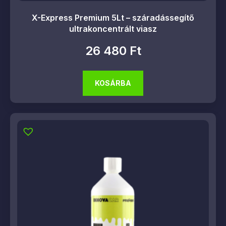
X-Express Premium 5Lt – száradássegítő
ultrakoncentrált viasz
26 480
Ft
KOSÁRBA