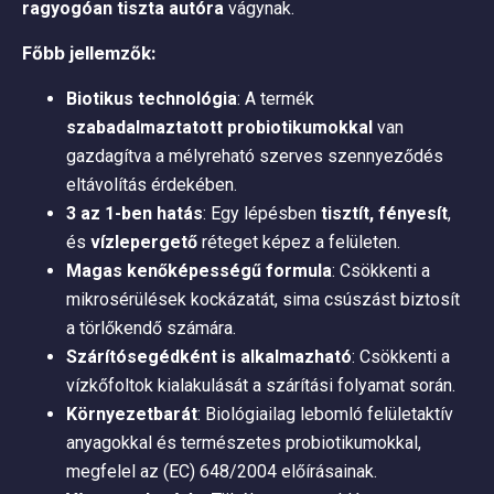
ragyogóan tiszta autóra
vágynak.
Főbb jellemzők:
Biotikus technológia
: A termék
szabadalmaztatott probiotikumokkal
van
gazdagítva a mélyreható szerves szennyeződés
eltávolítás érdekében.
3 az 1-ben hatás
: Egy lépésben
tisztít, fényesít
,
és
vízlepergető
réteget képez a felületen.
Magas kenőképességű formula
: Csökkenti a
mikrosérülések kockázatát, sima csúszást biztosít
a törlőkendő számára.
Szárítósegédként is alkalmazható
: Csökkenti a
vízkőfoltok kialakulását a szárítási folyamat során.
Környezetbarát
: Biológiailag lebomló felületaktív
anyagokkal és természetes probiotikumokkal,
megfelel az (EC) 648/2004 előírásainak.