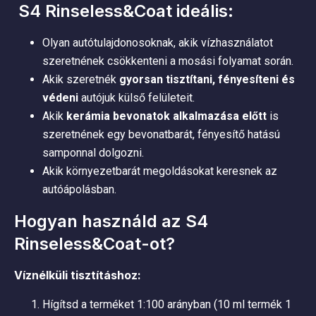
S4 Rinseless&Coat ideális:
Olyan autótulajdonosoknak, akik vízhasználatot
szeretnének csökkenteni a mosási folyamat során.
Akik szeretnék
gyorsan tisztítani, fényesíteni és
védeni
autójuk külső felületeit.
Akik
kerámia bevonatok alkalmazása előtt
is
szeretnének egy bevonatbarát, fényesítő hatású
samponnal dolgozni.
Akik környezetbarát megoldásokat keresnek az
autóápolásban.
Hogyan használd az S4
Rinseless&Coat-ot?
Víznélküli tisztításhoz:
Hígítsd a terméket 1:100 arányban (10 ml termék 1