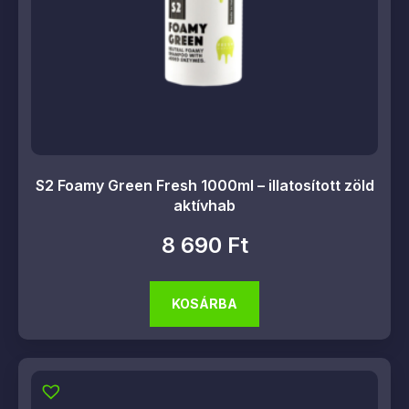
S2 Foamy Green Fresh 1000ml – illatosított zöld
aktívhab
8 690
Ft
KOSÁRBA