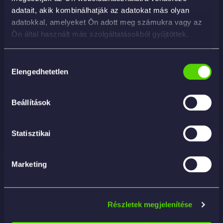
adatait, akik kombinálhatják az adatokat más olyan
adatokkal, amelyeket Ön adott meg számukra vagy az
Ön által használt más szolgáltatásokból gyűjtöttek.
PULITUTTO BLACK ORCHID 4.54L – álatlános
Hozzájárulás
belső tisztító (APC)
Elengedhetetlen
kiválasztása
10 478
Ft
Beállítások
KOSÁRBA
Statisztikai
Marketing
Részletek megjelenítése