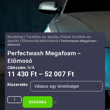
Kezdőlap
Tisztítás és ápolás
Külső tisztítás és
/
/
ápolás
Előmosók/aktívhabok
/
/ Perfectwash Megafoam –
előmosó
Perfectwash Megafoam –
Előmosó
Cikkszám:
N/A
11 430
Ft
–
52 007
Ft
Kiszerelés
KOSÁRBA