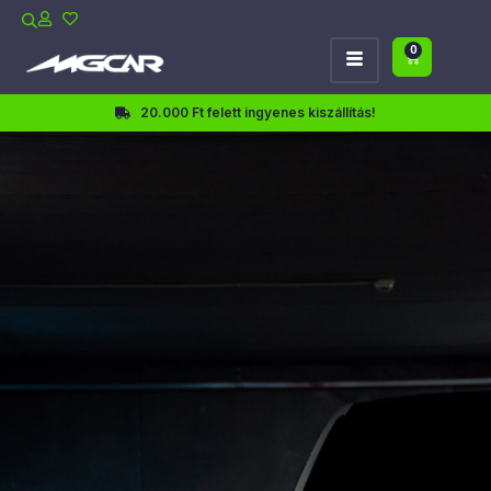
0
20.000 Ft felett ingyenes kiszállítás!