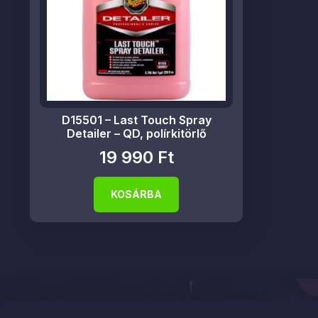
D15501 – Last Touch Spray
Detailer – QD, polírkitörlő
19 990
Ft
KOSÁRBA
Elérhetős