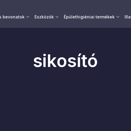
és bevonatok
Eszközök
Épülethigiéniai termékek
Ill
sikosító