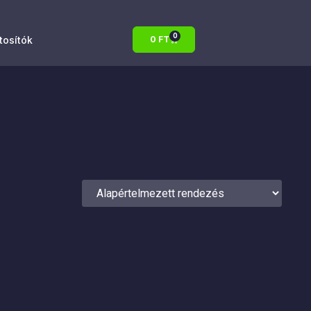
0
atosítók
0
FT