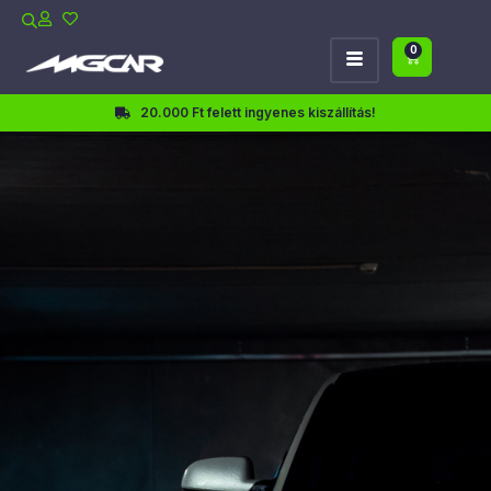
0
20.000 Ft felett ingyenes kiszállítás!