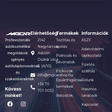
Elérhetőség
Termékek
Információk
Professzionális
2142
Tisztítás és
ÁSZF
autókozmetikai
Nagytarcsa,
ápolás
Adatvédelmi
megoldások
Asbóth
Polírozás és
tájékoztató
igényes
Oszkár utca
bevonatok
Fizetés,
autótulajdonosoknak
6. (A/10)
Eszközök
szállítás
és
info@mgcarshop.hu
szakembereknek.
Épülethigiéniai
Rólunk
+36 70
termékek
Kövess
Hasznos
701 0032
minket!
Illatosítók
tanácsok
Kapcsolat