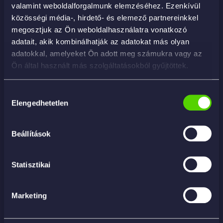
valamint weboldalforgalmunk elemzéséhez. Ezenkívül
közösségi média-, hirdető- és elemező partnereinkkel
megosztjuk az Ön weboldalhasználatra vonatkozó
adatait, akik kombinálhatják az adatokat más olyan
adatokkal, amelyeket Ön adott meg számukra vagy az
Ön által használt más szolgáltatásokból gyűjtöttek.
Hozzájárulás
Elengedhetetlen
kiválasztása
Beállítások
Statisztikai
Marketing
M11032 – Mirror Glaze Ultra Pro Speed
Compound – durva polírpaszta