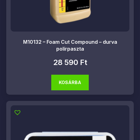
M10132 – Foam Cut Compound – durva
polírpaszta
28 590
Ft
KOSÁRBA