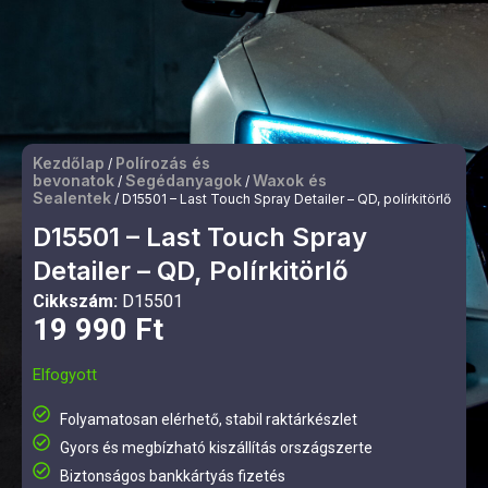
Kezdőlap
Polírozás és
/
bevonatok
Segédanyagok
Waxok és
/
/
Sealentek
/ D15501 – Last Touch Spray Detailer – QD, polírkitörlő
D15501 – Last Touch Spray
Detailer – QD, Polírkitörlő
Cikkszám:
D15501
19 990
Ft
Elfogyott
Folyamatosan elérhető, stabil raktárkészlet
Gyors és megbízható kiszállítás országszerte
Biztonságos bankkártyás fizetés