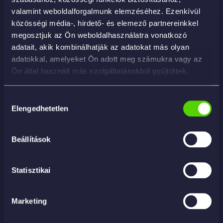
valamint weboldalforgalmunk elemzéséhez. Ezenkívül
közösségi média-, hirdető- és elemező partnereinkkel
megosztjuk az Ön weboldalhasználatra vonatkozó
adatait, akik kombinálhatják az adatokat más olyan
adatokkal, amelyeket Ön adott meg számukra vagy az
Ön által használt más szolgáltatásokból gyűjtöttek.
Hozzájárulás
Elengedhetetlen
kiválasztása
Beállítások
Statisztikai
Marketing
Speed Clay 2.0 – felülettisztító gyurmaeszköz