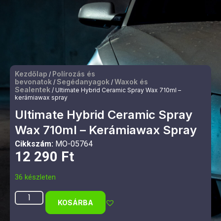
Kezdőlap
Polírozás és
/
bevonatok
Segédanyagok
Waxok és
/
/
Sealentek
/ Ultimate Hybrid Ceramic Spray Wax 710ml –
kerámiawax spray
Ultimate Hybrid Ceramic Spray
Wax 710ml – Kerámiawax Spray
Cikkszám:
MO-05764
12 290
Ft
36 készleten
KOSÁRBA