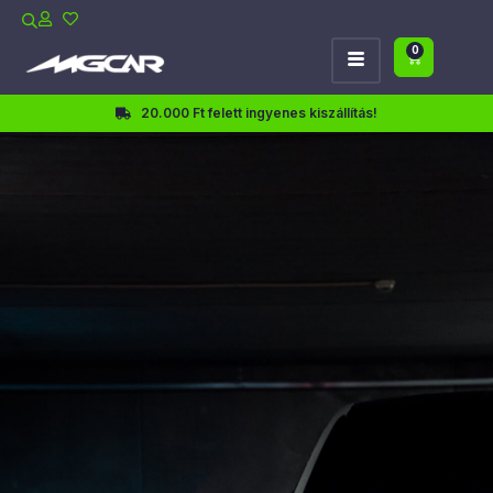
0
20.000 Ft felett ingyenes kiszállítás!