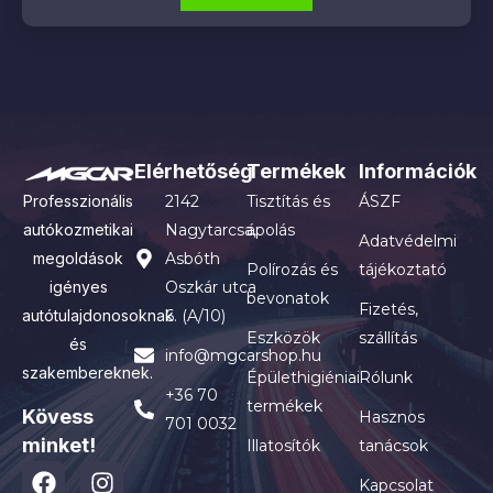
Elérhetőség
Termékek
Információk
Professzionális
2142
Tisztítás és
ÁSZF
autókozmetikai
Nagytarcsa,
ápolás
Adatvédelmi
megoldások
Asbóth
Polírozás és
tájékoztató
igényes
Oszkár utca
bevonatok
Fizetés,
autótulajdonosoknak
6. (A/10)
Eszközök
szállítás
és
info@mgcarshop.hu
szakembereknek.
Épülethigiéniai
Rólunk
+36 70
termékek
Kövess
Hasznos
701 0032
minket!
Illatosítók
tanácsok
Kapcsolat