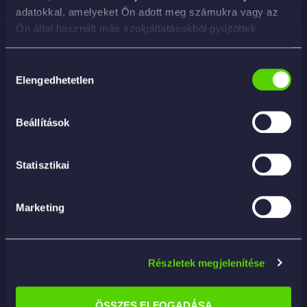
adatokkal, amelyeket Ön adott meg számukra vagy az
Ön által használt más szolgáltatásokból gyűjtöttek.
Hozzájárulás
Elengedhetetlen
kiválasztása
Beállítások
Statisztikai
Marketing
Részletek megjelenítése
California Gold Hard Water Spot Remover for
ÖSSZES ELFOGADÁSA