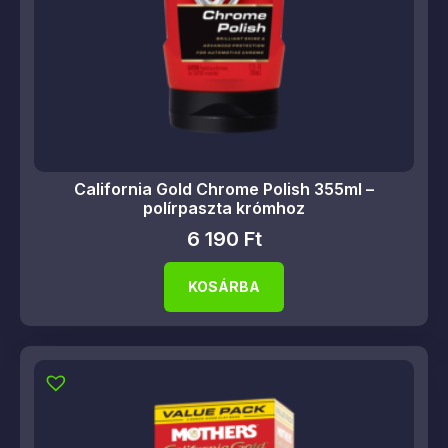
California Gold Chrome Polish 355ml –
polírpaszta krómhoz
6 190
Ft
KOSÁRBA