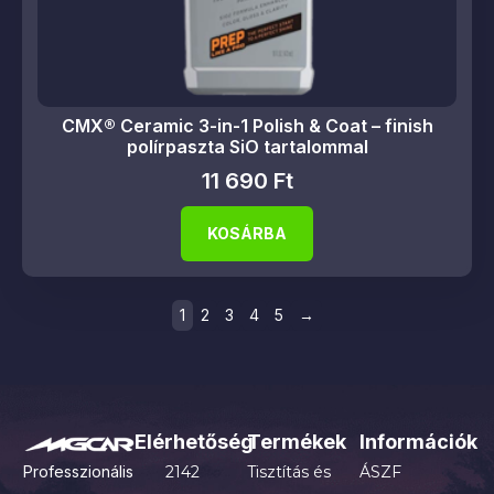
CMX® Ceramic 3-in-1 Polish & Coat – finish
polírpaszta SiO tartalommal
11 690
Ft
KOSÁRBA
1
2
3
4
5
→
Elérhetőség
Termékek
Információk
Professzionális
2142
Tisztítás és
ÁSZF