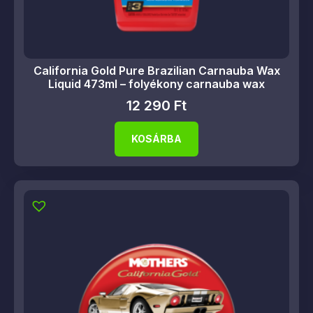
California Gold Pure Brazilian Carnauba Wax
Liquid 473ml – folyékony carnauba wax
12 290
Ft
KOSÁRBA