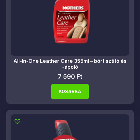
All-In-One Leather Care 355ml – bőrtisztító és
-ápoló
7 590
Ft
KOSÁRBA