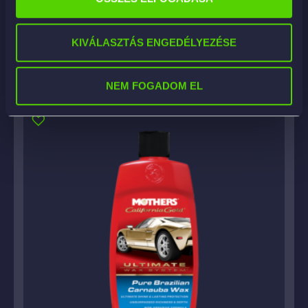
Glass 355ml – üvegpolírozó paszta
8 190
Ft
KIVÁLASZTÁS ENGEDÉLYEZÉSE
KOSÁRBA
NEM FOGADOM EL