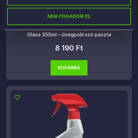
NEM FOGADOM EL
California Gold Hard Water Spot Remover for
Glass 355ml – üvegpolírozó paszta
8 190
Ft
KOSÁRBA