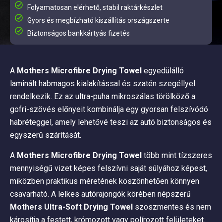
Folyamatosan elérhető, stabil raktárkészlet
Gyors és megbízható kiszállítás országszerte
Biztonságos bankkártyás fizetés
A
Mothers Microfibre Drying Towel
egyedülálló
laminált habmagos kialakítással és szatén szegéllyel
rendelkezik. Ez az ultra-puha mikroszálas törölköző a
gofri-szövés előnyeit kombinálja egy gyorsan felszívódó
habréteggel, amely lehetővé teszi az autó biztonságos és
egyszerű szárítását.
A
Mothers Microfibre Drying Towel
több mint tízszeres
mennyiségű vizet képes felszívni saját súlyához képest,
miközben praktikus méretének köszönhetően könnyen
csavarható. A lelkes autórajongók körében népszerű
Mothers Ultra-Soft Drying Towel
szöszmentes és nem
károsítja a festett, krómozott vagy polírozott felületeket.