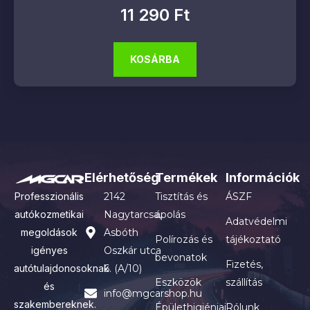
11 290
Ft
KOSÁRBA
Elérhetőség
Termékek
Információk
Professzionális
2142
Tisztítás és
ÁSZF
autókozmetikai
Nagytarcsa,
ápolás
Adatvédelmi
megoldások
Asbóth
Polírozás és
tájékoztató
igényes
Oszkár utca
bevonatok
Fizetés,
autótulajdonosoknak
6. (A/10)
Eszközök
szállítás
és
info@mgcarshop.hu
szakembereknek.
Épülethigiéniai
Rólunk