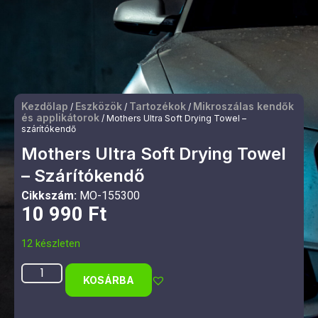
Kezdőlap
Eszközök
Tartozékok
Mikroszálas kendők
/
/
/
és applikátorok
/ Mothers Ultra Soft Drying Towel –
szárítókendő
Mothers Ultra Soft Drying Towel
– Szárítókendő
Cikkszám:
MO-155300
10 990
Ft
12 készleten
KOSÁRBA