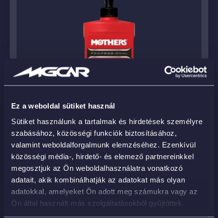
Ez a weboldal sütiket használ
Sütiket használunk a tartalmak és hirdetések személyre
szabásához, közösségi funkciók biztosításához,
valamint weboldalforgalmunk elemzéséhez. Ezenkívül
közösségi média-, hirdető- és elemező partnereinkkel
megosztjuk az Ön weboldalhasználatra vonatkozó
Professional Foam Pad Polish 946ml – közepes
adatait, akik kombinálhatják az adatokat más olyan
polírpaszta
adatokkal, amelyeket Ön adott meg számukra vagy az
Ön által használt más szolgáltatásokból gyűjtöttek.
21 890
Ft