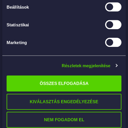
Beállítások
Statisztikai
Marketing
Részletek megjelenítése
ÖSSZES ELFOGADÁSA
N0 Odors 500ml – enzymtechnológiás
KIVÁLASZTÁS ENGEDÉLYEZÉSE
szageltávolító
4 890
Ft
NEM FOGADOM EL