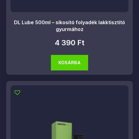
DL Lube 500ml – síkosító folyadék lakktisztító
gyurmához
4 390
Ft
KOSÁRBA