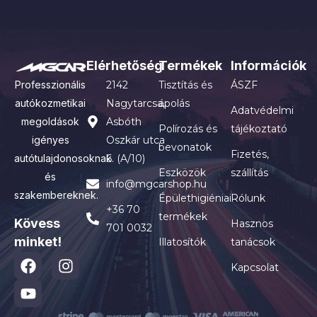
Elérhetőség
Termékek
Információk
Professzionális
2142
Tisztítás és
ÁSZF
autókozmetikai
Nagytarcsa,
ápolás
Adatvédelmi
megoldások
Asbóth
Polírozás és
tájékoztató
igényes
Oszkár utca
bevonatok
Fizetés,
autótulajdonosoknak
6. (A/10)
Eszközök
szállítás
és
info@mgcarshop.hu
szakembereknek.
Épülethigiéniai
Rólunk
+36 70
termékek
Kövess
Hasznos
701 0032
minket!
Illatosítók
tanácsok
Kapcsolat