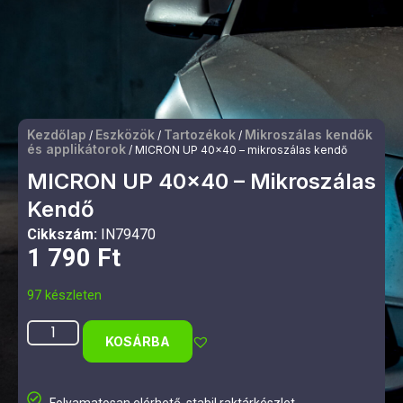
Kezdőlap
Eszközök
Tartozékok
Mikroszálas kendők
/
/
/
és applikátorok
/ MICRON UP 40×40 – mikroszálas kendő
MICRON UP 40×40 – Mikroszálas
Kendő
Cikkszám:
IN79470
1 790
Ft
97 készleten
KOSÁRBA