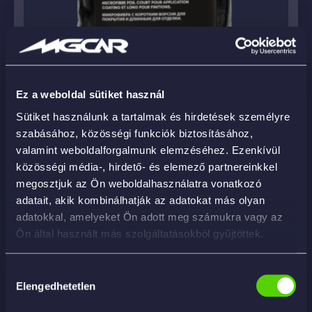
Ez a weboldal sütiket használ
Sütiket használunk a tartalmak és hirdetések személyre
MICRON 2FACE 500GSM 40X40 – kétoldalú
szabásához, közösségi funkciók biztosításához,
mikroszálas kendő
valamint weboldalforgalmunk elemzéséhez. Ezenkívül
közösségi média-, hirdető- és elemező partnereinkkel
2 290
Ft
megosztjuk az Ön weboldalhasználatra vonatkozó
adatait, akik kombinálhatják az adatokat más olyan
adatokkal, amelyeket Ön adott meg számukra vagy az
KOSÁRBA
Ön által használt más szolgáltatásokból gyűjtöttek.
Hozzájárulás
Elengedhetetlen
kiválasztása