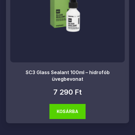
SC3 Glass Sealant 100ml – hidrofób
üvegbevonat
7 290
Ft
KOSÁRBA