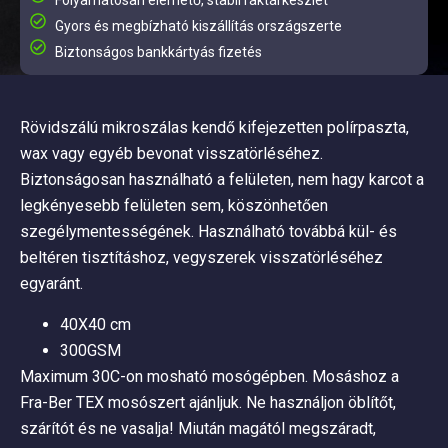
Folyamatosan elérhető, stabil raktárkészlet
Gyors és megbízható kiszállítás országszerte
Biztonságos bankkártyás fizetés
Rövidszálú mikroszálas kendő kifejezetten polírpaszta,
wax vagy egyéb bevonat visszatörléséhez.
Biztonságosan használható a felületen, nem hagy karcot a
legkényesebb felületen sem, köszönhetően
szegélymentességének. Használható továbbá kül- és
beltéren tisztításhoz, vegyszerek visszatörléséhez
egyaránt.
40X40 cm
300GSM
Maximum 30C-on mosható mosógépben. Mosáshoz a
Fra-Ber TEX mosószert ajánljuk. Ne használjon öblítőt,
szárítót és ne vasalja! Miután magától megszáradt,