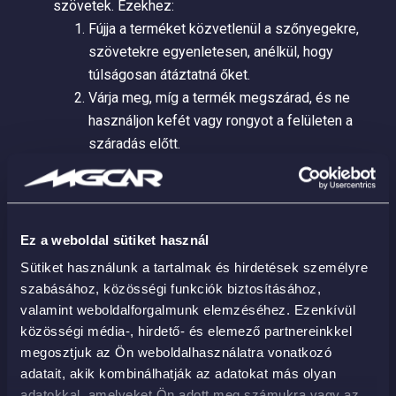
szövetek. Ezekhez:
Fújja a terméket közvetlenül a szőnyegekre,
szövetekre egyenletesen, anélkül, hogy
túlságosan átáztatná őket.
Várja meg, míg a termék megszárad, és ne
használjon kefét vagy rongyot a felületen a
száradás előtt.
Makacs szagok esetén ismételje meg az
alkalmazást a száradás után.
Extra tisztítás:
Ha a szövet elnyelte az olyan
szagokat, mint a tej vagy a vizelet, győződjön meg
Ez a weboldal sütiket használ
róla, hogy a termék teljesen és egyenletesen áthatol
Sütiket használunk a tartalmak és hirdetések személyre
a szöveten. Törölje át nedves ronggyal 5 perc után.
szabásához, közösségi funkciók biztosításához,
valamint weboldalforgalmunk elemzéséhez. Ezenkívül
közösségi média-, hirdető- és elemező partnereinkkel
megosztjuk az Ön weboldalhasználatra vonatkozó
adatait, akik kombinálhatják az adatokat más olyan
Kapcsolódó termékek
adatokkal, amelyeket Ön adott meg számukra vagy az