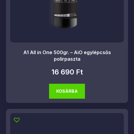
A1 All in One 500gr. – AiO egylépcsős
polírpaszta
16 690
Ft
KOSÁRBA