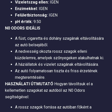
Vizeletszag ellen:
IGEN
Enzimekkel:
IGEN
Felületbiztonság:
IGEN
pH érték:
9.50
N0 ODORS IDEÁLIS
A füst, cigaretta és dohány szagának eltávolítására
az autó belsejéből.
A nedvesség okozta rossz szagok elleni
küzdelemre, amelyek szőnyegeken alakulhatnak ki.
A háziállatok és vizelet szagának eltávolítására.
Az autó folyamatosan tiszta és friss érzetének
megteremtésére.
HASZNÁLATI ÚTMUTATÓ
Hogyan távolítsuk el a
kellemetlen szagokat az autóból az N0 Odors
segítségével:
A rossz szagok forrása az autóban főként a