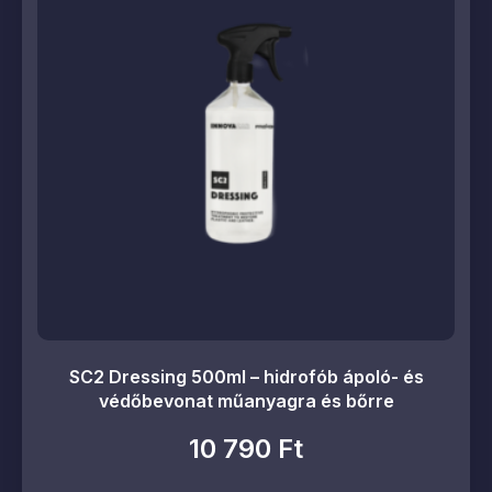
SC2 Dressing 500ml – hidrofób ápoló- és
védőbevonat műanyagra és bőrre
10 790
Ft