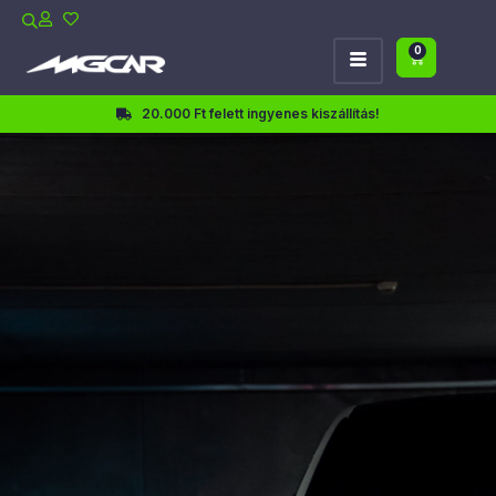
0
20.000 Ft felett ingyenes kiszállítás!