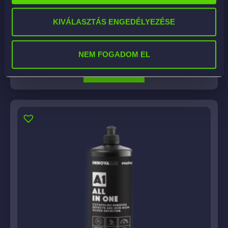
Fra-Ber Lava Interni B Aroma – professzionális
enzimes autókárpit-tisztító
KIVÁLASZTÁS ENGEDÉLYEZÉSE
12 916
Ft
–
60 128
Ft
NEM FOGADOM EL
KOSÁRBA