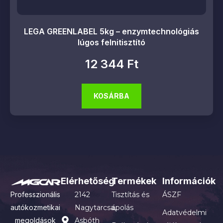
LEGA GREENLABEL 5kg – enzymtechnológiás
lúgos felnitisztító
12 344
Ft
KOSÁRBA
Elérhetőség
Termékek
Információk
Professzionális
2142
Tisztítás és
ÁSZF
autókozmetikai
Nagytarcsa,
ápolás
Adatvédelmi
megoldások
Asbóth