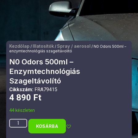
Kezdőlap
Illatosítók
Spray / aerosol
/
/
/ N0 Odors 500ml –
enzymtechnológiás szageltávolító
N0 Odors 500ml –
Enzymtechnológiás
Szageltávolító
Cikkszám:
FRA79415
4 890
Ft
44 készleten
KOSÁRBA