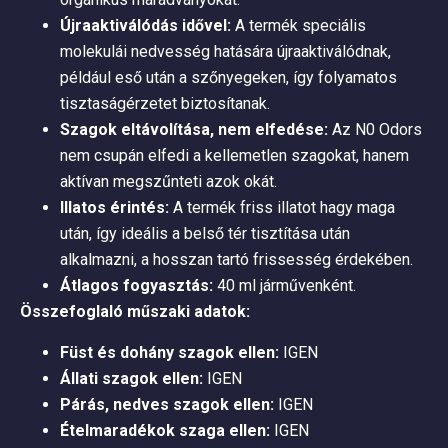
Újraaktiválódás idővel:
A termék speciális
molekulái nedvesség hatására újraaktiválódnak,
például eső után a szőnyegeken, így folyamatos
tisztaságérzetet biztosítanak.
Szagok eltávolítása, nem elfedése:
Az N0 Odors
nem csupán elfedi a kellemetlen szagokat, hanem
aktívan megszűnteti azok okát.
Illatos érintés:
A termék friss illatot hagy maga
után, így ideális a belső tér tisztítása után
alkalmazni, a hosszan tartó frissesség érdekében.
Átlagos fogyasztás:
40 ml járművenként.
Összefoglaló műszaki adatok:
Füst és dohány szagok ellen:
IGEN
Állati szagok ellen:
IGEN
Párás, nedves szagok ellen:
IGEN
Ételmaradékok szaga ellen:
IGEN