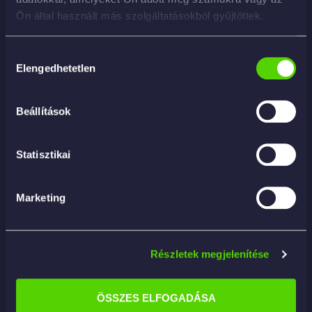
Ön által használt más szolgáltatásokból gyűjtöttek.
Akció!
Hozzájárulás
Elengedhetetlen
kiválasztása
Beállítások
Statisztikai
Marketing
Részletek megjelenítése
ÖSSZES ELFOGADÁSA