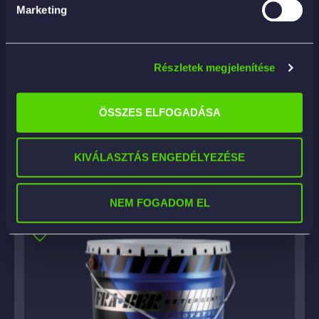
Marketing
Részletek megjelenítése
POLISH PROFUMATA MELA 5KG – belső
műanyagápoló
ÖSSZES ELFOGADÁSA
22 644
Ft
KIVÁLASZTÁS ENGEDÉLYEZÉSE
KOSÁRBA
NEM FOGADOM EL