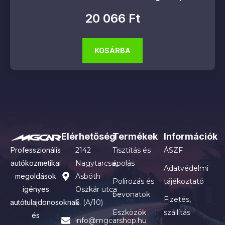
20 066
Ft
KOSÁRBA
Elérhetőség
Termékek
Információk
Professzionális
2142
Tisztítás és
ÁSZF
autókozmetikai
Nagytarcsa,
ápolás
Adatvédelmi
megoldások
Asbóth
Polírozás és
tájékoztató
igényes
Oszkár utca
bevonatok
Fizetés,
autótulajdonosoknak
6. (A/10)
Eszközök
szállítás
és
info@mgcarshop.hu