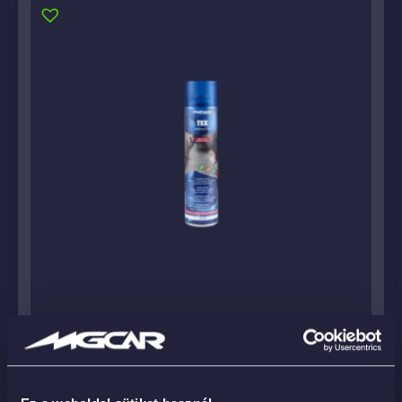
TEX 600ML – általános belső tisztító aktívhab