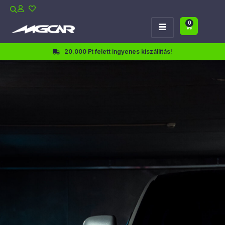
0
20.000 Ft felett ingyenes kiszállítás!