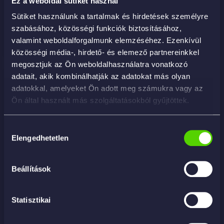
3 790
Ft
Ez a weboldal sütiket használ
Sütiket használunk a tartalmak és hirdetések személyre
szabásához, közösségi funkciók biztosításához,
KOSÁRBA
valamint weboldalforgalmunk elemzéséhez. Ezenkívül
közösségi média-, hirdető- és elemező partnereinkkel
megosztjuk az Ön weboldalhasználatra vonatkozó
adatait, akik kombinálhatják az adatokat más olyan
adatokkal, amelyeket Ön adott meg számukra vagy az
Ön által használt más szolgáltatásokból gyűjtöttek.
Hozzájárulás
Elengedhetetlen
kiválasztása
Beállítások
Statisztikai