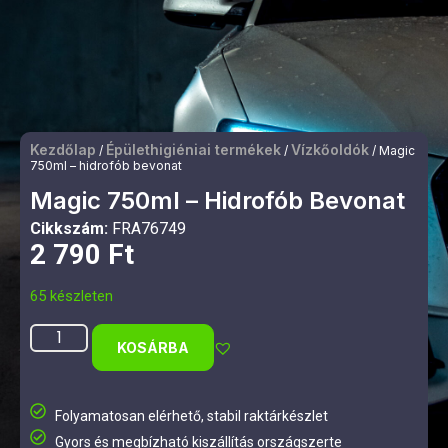
Kezdőlap
Épülethigiéniai termékek
Vízkőoldók
/
/
/ Magic
750ml – hidrofób bevonat
Magic 750ml – Hidrofób Bevonat
Cikkszám:
FRA76749
2 790
Ft
65 készleten
KOSÁRBA
Folyamatosan elérhető, stabil raktárkészlet
Gyors és megbízható kiszállítás országszerte