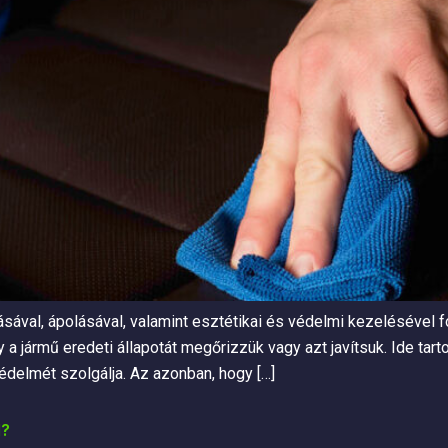
ásával, ápolásával, valamint esztétikai és védelmi kezelésével 
y a jármű eredeti állapotát megőrizzük vagy azt javítsuk. Ide tar
édelmét szolgálja. Az azonban, hogy […]
d?