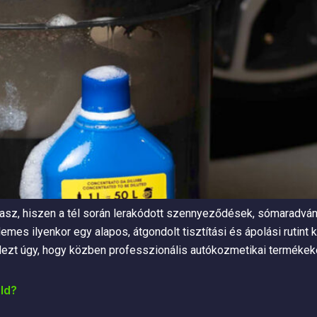
vasz, hiszen a tél során lerakódott szennyeződések, sómaradv
es ilyenkor egy alapos, átgondolt tisztítási és ápolási rutint k
dezt úgy, hogy közben professzionális autókozmetikai termékeke
ld?