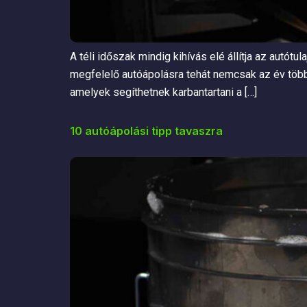
A téli időszak mindig kihívás elé állítja az autótu
megfelelő autóápolásra tehát nemcsak az év több
amelyek segíthetnek karbantartani a […]
10 autóápolási tipp tavaszra