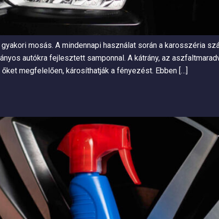
t a gyakori mosás. A mindennapi használat során a karosszéria 
ányos autókra fejlesztett samponnal. A kátrány, az aszfaltmara
őket megfelelően, károsíthatják a fényezést. Ebben […]