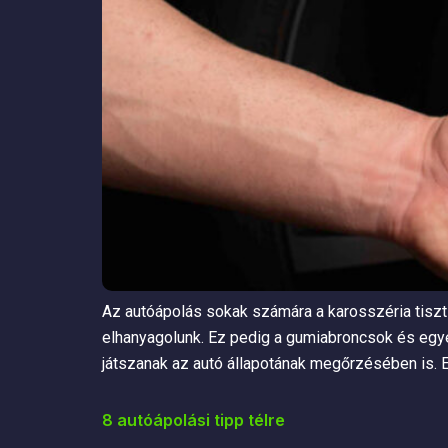
Az autóápolás sokak számára a karosszéria tisztít
elhanyagolunk. Ez pedig a gumiabroncsok és egy
játszanak az autó állapotának megőrzésében is. E
8 autóápolási tipp télre