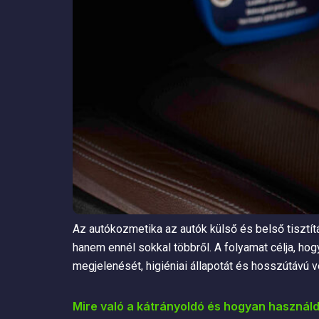
Az autókozmetika az autók külső és belső tisztít
hanem ennél sokkal többről. A folyamat célja, hog
megjelenését, higiéniai állapotát és hosszútávú v
Mire való a kátrányoldó és hogyan használ