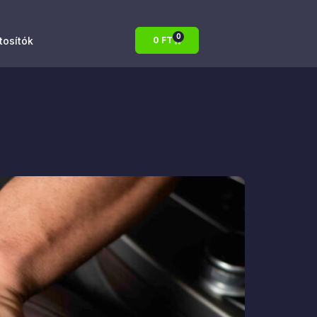
0
atosítók
0
FT