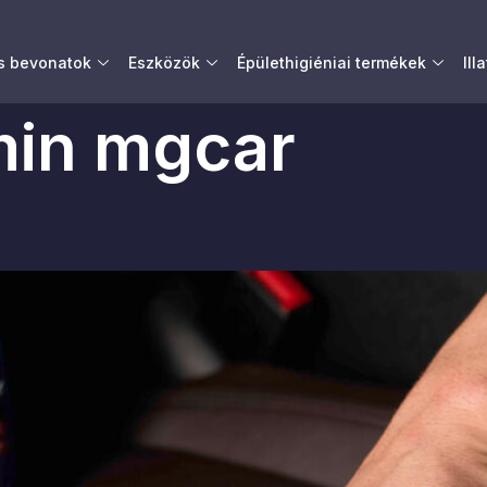
és bevonatok
Eszközök
Épülethigiéniai termékek
Ill
in mgcar