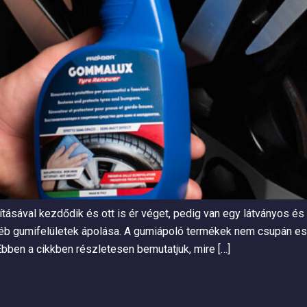
ásával kezdődik és ott is ér véget, pedig van egy látványos és r
éb gumifelületek ápolása. A gumiápoló termékek nem csupán esz
bben a cikkben részletesen bemutatjuk, mire […]