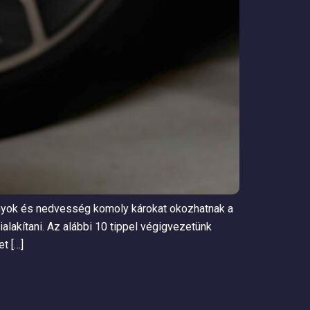
ányok és nedvesség komoly károkat okozhatnak a
ialakítani. Az alábbi 10 tippel végigvezetünk
t […]