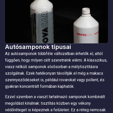
Autósamponok típusai
Az autósamponok többféle változatban érhetők el, attól
függően, hogy milyen célt szeretnénk elérni. A klasszikus,
viasz nélküli samponok elsősorban a mélytisztításra
szolgálnak. Ezek hatékonyan távolítják el még a makacs
szennyeződéseket is, például rovarokat vagy pollent, és
gyakran koncentrált formában kaphatók.
Ezzel szemben a viaszt tartalmazó samponok kombinált
megoldást kínálnak: tisztítás közben egy vékony
védőréteget is képeznek a felületen. Ez a réteg nemcsak