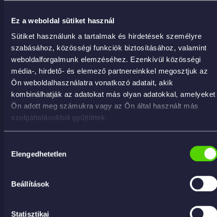
Ez a weboldal sütiket használ
Xmas Snow Foam 25kg – aktívhab/sampon
Sütiket használunk a tartalmak és hirdetések személyre
karácsonyi illattal
szabásához, közösségi funkciók biztosításához, valamint
47 244
Ft
weboldalforgalmunk elemzéséhez. Ezenkívül közösségi
média-, hirdető- és elemező partnereinkkel megosztjuk az
Ön weboldalhasználatra vonatkozó adatait, akik
KOSÁRBA
kombinálhatják az adatokat más olyan adatokkal, amelyeket
Ön adott meg számukra vagy az Ön által használt más
szolgáltatásokból gyűjtöttek.
Hozzájárulás
Elengedhetetlen
kiválasztása
Beállítások
Statisztikai