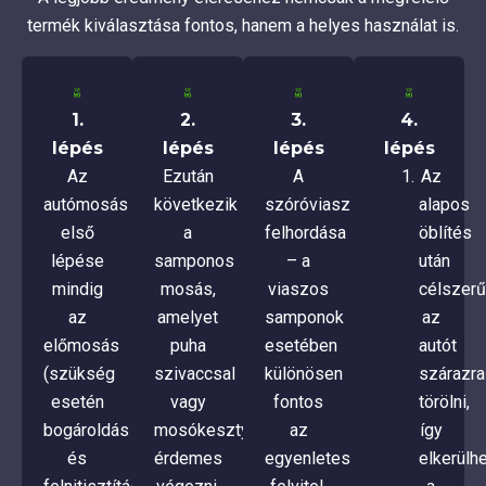
termék kiválasztása fontos, hanem a helyes használat is.
1.
2.
3.
4.
lépés
lépés
lépés
lépés
Az
Ezután
A
Az
autómosás
következik
szóróviasz
alapos
első
a
felhordása
öblítés
lépése
samponos
– a
után
mindig
mosás,
viaszos
célszerű
az
amelyet
samponok
az
előmosás
puha
esetében
autót
(szükség
szivaccsal
különösen
szárazra
esetén
vagy
fontos
törölni,
bogároldás
mosókesztyűvel
az
így
és
érdemes
egyenletes
elkerülh