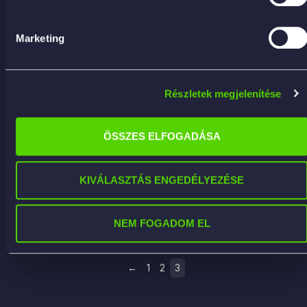
Marketing
Részletek megjelenítése
ÖSSZES ELFOGADÁSA
Xmas Snow Foam 5kg – aktívhab/sampon
karácsonyi illattal
KIVÁLASZTÁS ENGEDÉLYEZÉSE
10 566
Ft
KOSÁRBA
NEM FOGADOM EL
←
1
2
3