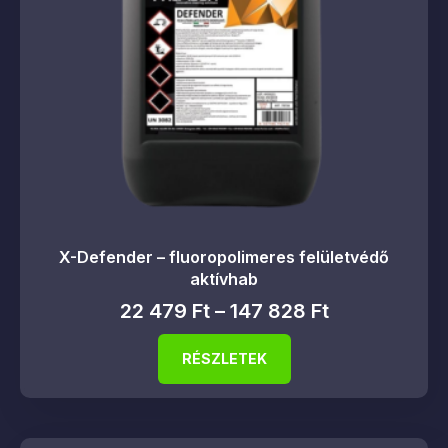
X-Defender – fluoropolimeres felületvédő
aktívhab
22 479
Ft
–
147 828
Ft
RÉSZLETEK