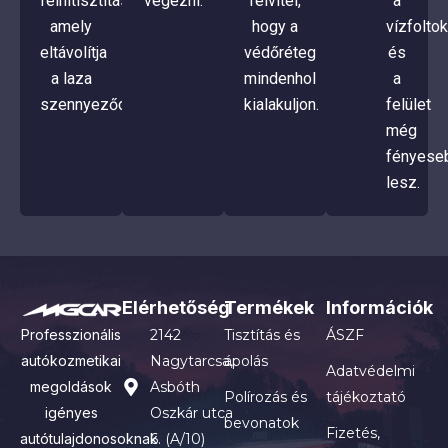
felnitisztítás),
végezni.
felvitel,
a
amely
hogy a
vízfoltok
eltávolítja
védőréteg
és
a laza
mindenhol
a
szennyeződé
kialakuljon.
felület
még
fényese
lesz.
Elérhetőség
Termékek
Információk
Professzionális
2142
Tisztítás és
ÁSZF
autókozmetikai
Nagytarcsa,
ápolás
Adatvédelmi
megoldások
Asbóth
Polírozás és
tájékoztató
igényes
Oszkár utca
bevonatok
Fizetés,
autótulajdonosoknak
6. (A/10)