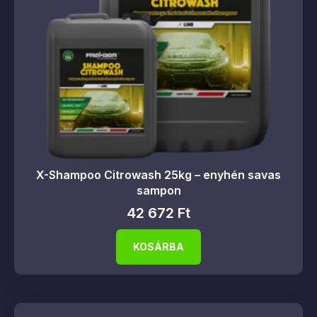
X-Shampoo Citrowash 25kg – enyhén savas
sampon
42 672
Ft
KOSÁRBA