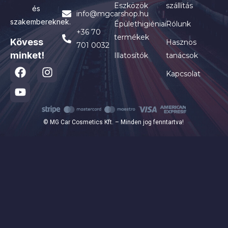
Eszközök
szállítás
és
info@mgcarshop.hu
szakembereknek.
Épülethigiéniai
Rólunk
+36 70
termékek
Kövess
Hasznos
701 0032
minket!
Illatosítók
tanácsok
Kapcsolat
© MG Car Cosmetics Kft. – Minden jog fenntartva!