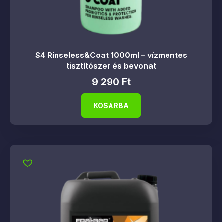
S4 Rinseless&Coat 1000ml – vízmentes
tisztítószer és bevonat
9 290
Ft
KOSÁRBA