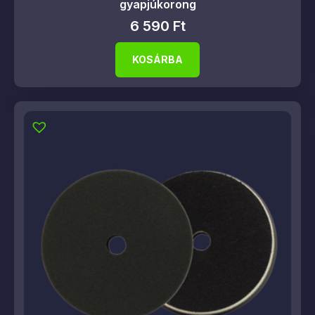
gyapjúkorong
6 590
Ft
KOSÁRBA