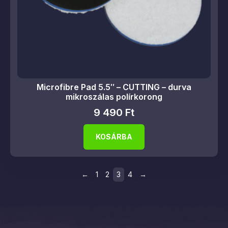
Microfibre Pad 5.5″ – CUTTING – durva
mikroszálas polírkorong
9 490
Ft
KOSÁRBA
←
1
2
3
4
→