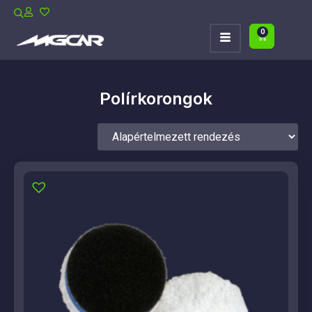
0
Polírkorongok