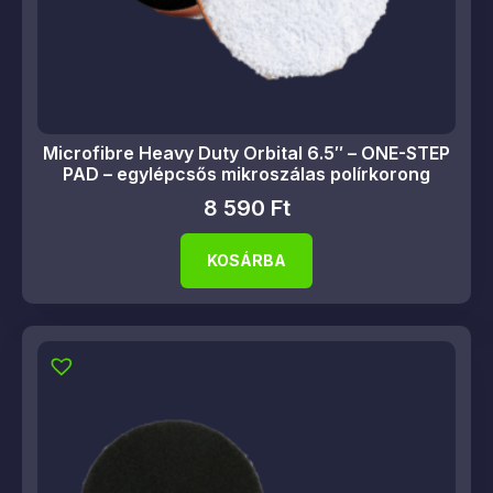
Microfibre Heavy Duty Orbital 6.5″ – ONE-STEP
PAD – egylépcsős mikroszálas polírkorong
8 590
Ft
KOSÁRBA