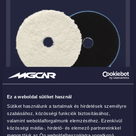
Ez a weboldal sütiket használ
Microfibre Heavy Duty Orbital 5.5″ – CUTTING –
Sütiket használunk a tartalmak és hirdetések személyre
durva mikroszálas polírkorong
szabásához, közösségi funkciók biztosításához,
9 890
Ft
valamint weboldalforgalmunk elemzéséhez. Ezenkívül
közösségi média-, hirdető- és elemező partnereinkkel
KOSÁRBA
megosztjuk az Ön weboldalhasználatra vonatkozó