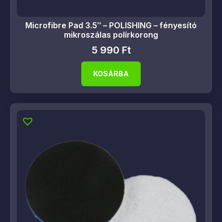
Microfibre Pad 3.5″ – POLISHING – fényesító
mikroszálas polírkorong
5 990
Ft
KOSÁRBA