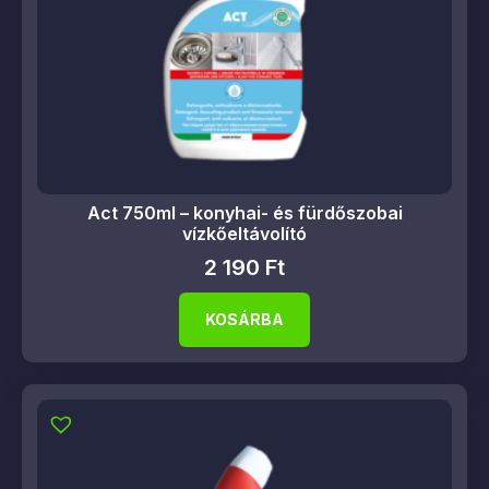
Act 750ml – konyhai- és fürdőszobai
vízkőeltávolító
2 190
Ft
KOSÁRBA