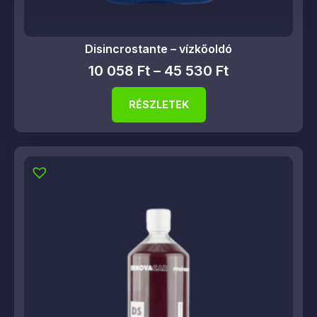
Disincrostante – vízkőoldó
10 058
Ft
–
45 530
Ft
RÉSZLETEK