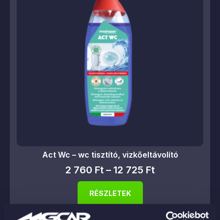
Act Wc – wc tisztító, vizkőeltávolító
2 760
Ft
–
12 725
Ft
RÉSZLETEK