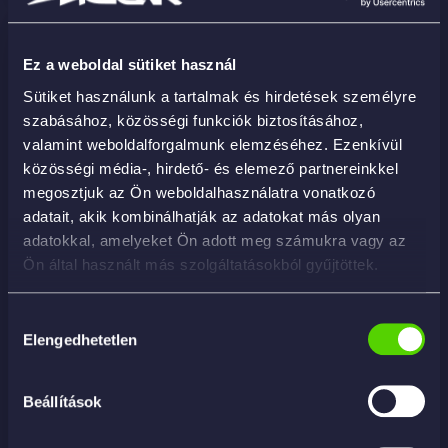
Ez a weboldal sütiket használ
Sütiket használunk a tartalmak és hirdetések személyre
szabásához, közösségi funkciók biztosításához,
valamint weboldalforgalmunk elemzéséhez. Ezenkívül
közösségi média-, hirdető- és elemező partnereinkkel
megosztjuk az Ön weboldalhasználatra vonatkozó
adatait, akik kombinálhatják az adatokat más olyan
adatokkal, amelyeket Ön adott meg számukra vagy az
Ön által használt más szolgáltatásokból gyűjtöttek.
Hozzájárulás
Elengedhetetlen
kiválasztása
Beállítások
Act+ – vízkőoldó
2 490
Ft
–
9 982
Ft