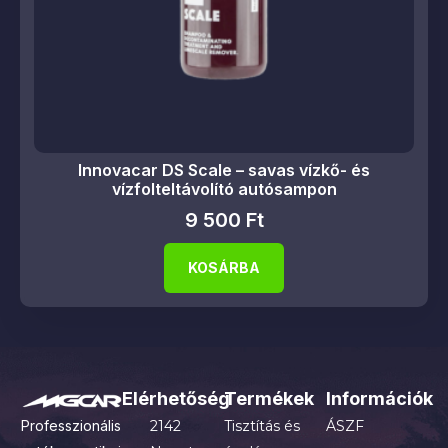
Innovacar DS Scale – savas vízkő- és
vízfolteltávolító autósampon
9 500
Ft
KOSÁRBA
Elérhetőség
Termékek
Információk
Professzionális
2142
Tisztítás és
ÁSZF