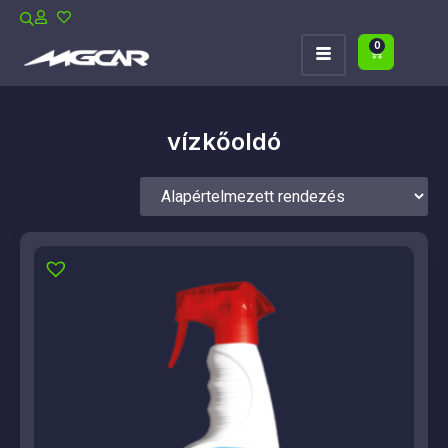
0
vízkőoldó