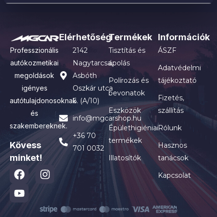
Elérhetőség
Termékek
Információk
Professzionális
2142
Tisztítás és
ÁSZF
autókozmetikai
Nagytarcsa,
ápolás
Adatvédelmi
megoldások
Asbóth
Polírozás és
tájékoztató
igényes
Oszkár utca
bevonatok
Fizetés,
autótulajdonosoknak
6. (A/10)
Eszközök
szállítás
és
info@mgcarshop.hu
szakembereknek.
Épülethigiéniai
Rólunk
+36 70
termékek
Kövess
Hasznos
701 0032
minket!
Illatosítók
tanácsok
Kapcsolat