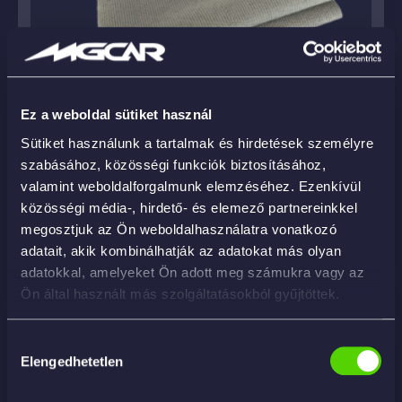
Ez a weboldal sütiket használ
Sütiket használunk a tartalmak és hirdetések személyre
szabásához, közösségi funkciók biztosításához,
MICRON HD 50×40 – vileda
valamint weboldalforgalmunk elemzéséhez. Ezenkívül
3 175
Ft
közösségi média-, hirdető- és elemező partnereinkkel
megosztjuk az Ön weboldalhasználatra vonatkozó
KOSÁRBA
adatait, akik kombinálhatják az adatokat más olyan
adatokkal, amelyeket Ön adott meg számukra vagy az
Ön által használt más szolgáltatásokból gyűjtöttek.
Hozzájárulás
Elengedhetetlen
kiválasztása