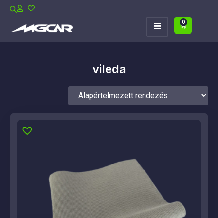
0
vileda