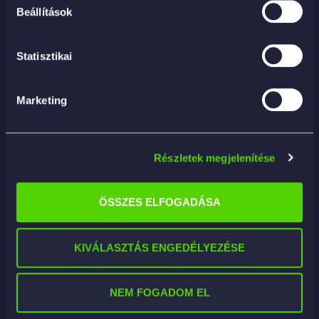
Beállítások
Statisztikai
Marketing
Részletek megjelenítése
ÖSSZES ELFOGADÁSA
ULTRA MICRON HD 54×48 – mikroszállal szőtt
vileda
3 810
Ft
KIVÁLASZTÁS ENGEDÉLYEZÉSE
KOSÁRBA
NEM FOGADOM EL