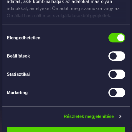
adatait, akik kombinálhatják az adatokat más olyan
adatokkal, amelyeket Ön adott meg számukra vagy az
Ön által használt más szolgáltatásokból gyűjtöttek.
Hozzájárulás
Elengedhetetlen
kiválasztása
Beállítások
G8408 – Perfect Clarity Glass Sealant –
hidrofób üvegbevonat
7 290
Ft
Statisztikai
KOSÁRBA
Marketing
Részletek megjelenítése
Elérhetőség
Termékek
Információk