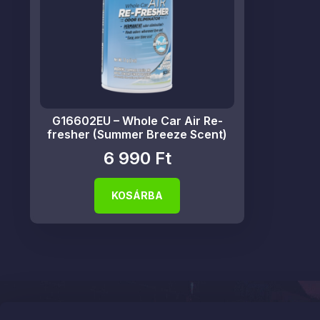
G16602EU – Whole Car Air Re-
fresher (Summer Breeze Scent)
6 990
Ft
KOSÁRBA
Elérhetős