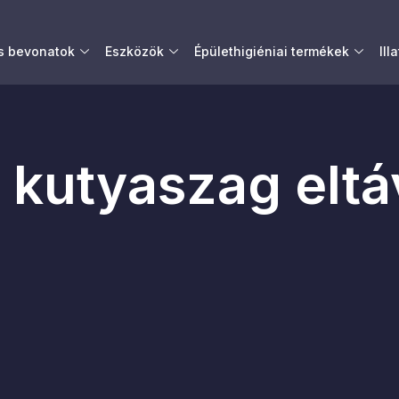
és bevonatok
Eszközök
Épülethigiéniai termékek
Ill
kutyaszag eltá