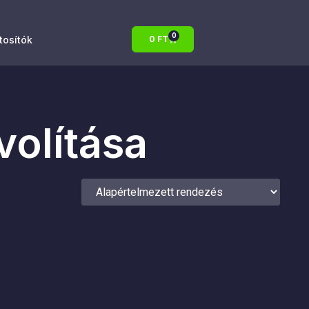
0
atosítók
0
FT
volítása