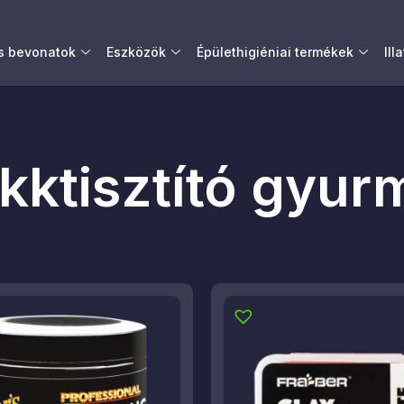
és bevonatok
Eszközök
Épülethigiéniai termékek
Ill
akktisztító gyur