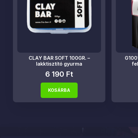
CLAY BAR SOFT 100GR. –
G1001
lakktisztító gyurma
fe
6 190
Ft
KOSÁRBA