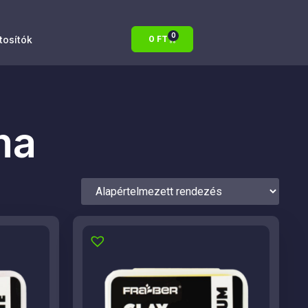
0
atosítók
0
FT
ma