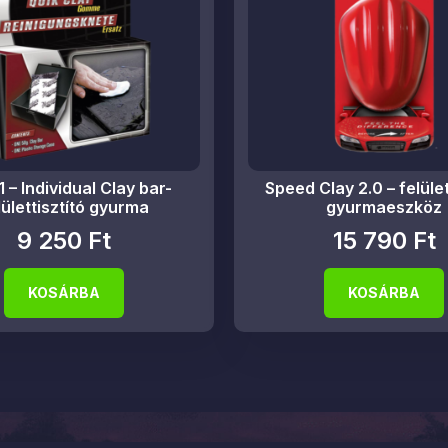
 – Individual Clay bar-
Speed Clay 2.0 – felület
lülettisztító gyurma
gyurmaeszköz
9 250
Ft
15 790
Ft
KOSÁRBA
KOSÁRBA