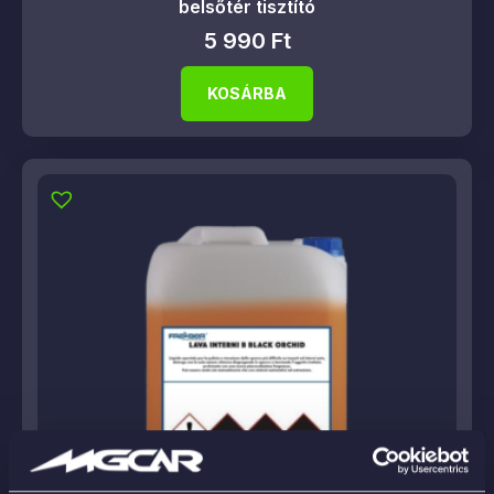
belsőtér tisztító
5 990
Ft
KOSÁRBA