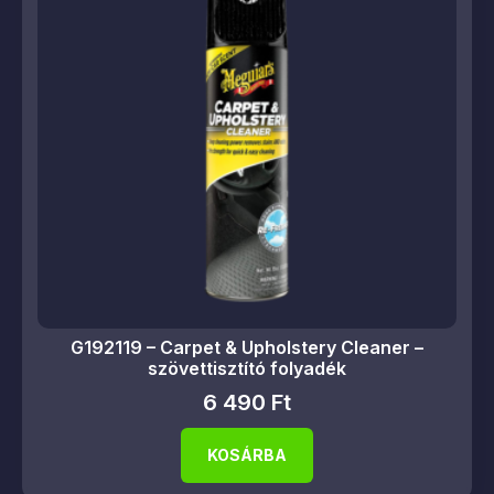
G192119 – Carpet & Upholstery Cleaner –
szövettisztító folyadék
6 490
Ft
KOSÁRBA