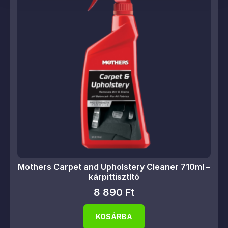
Mothers Carpet and Upholstery Cleaner 710ml –
kárpittisztító
8 890
Ft
KOSÁRBA