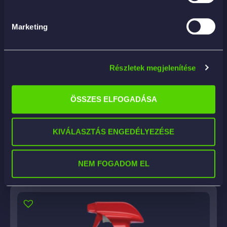
Marketing
Részletek megjelenítése
ÖSSZES ELFOGADÁSA
LAVA INTERNI B ULTRA 5KG – kárpittisztító
ultrakoncentrátum
20 955
Ft
KIVÁLASZTÁS ENGEDÉLYEZÉSE
KOSÁRBA
NEM FOGADOM EL