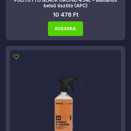
PULITUTTO BLACK ORCHID 4.54L – álatlános
belső tisztító (APC)
10 478
Ft
KOSÁRBA