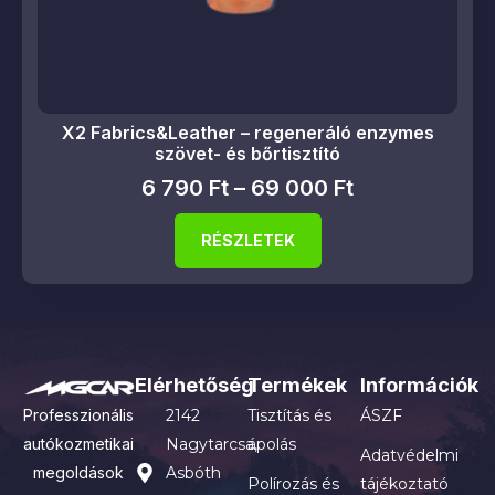
X2 Fabrics&Leather – regeneráló enzymes
szövet- és bőrtisztító
6 790
Ft
–
69 000
Ft
RÉSZLETEK
Elérhetőség
Termékek
Információk
Professzionális
2142
Tisztítás és
ÁSZF
autókozmetikai
Nagytarcsa,
ápolás
Adatvédelmi
megoldások
Asbóth
Polírozás és
tájékoztató