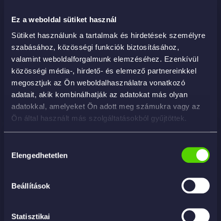
Ez a weboldal sütiket használ
Sütiket használunk a tartalmak és hirdetések személyre
szabásához, közösségi funkciók biztosításához,
Lava Interni B Black Orchid 25Kg – kárpittisztító
valamint weboldalforgalmunk elemzéséhez. Ezenkívül
45 720
Ft
közösségi média-, hirdető- és elemező partnereinkkel
megosztjuk az Ön weboldalhasználatra vonatkozó
KOSÁRBA
adatait, akik kombinálhatják az adatokat más olyan
adatokkal, amelyeket Ön adott meg számukra vagy az
Ön által használt más szolgáltatásokból gyűjtöttek.
Hozzájárulás
Elengedhetetlen
kiválasztása
Beállítások
Statisztikai