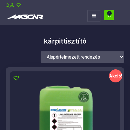
0
kárpittisztító
Akció!