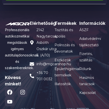
Elérhetőség
Termékek
Információk
Professzionális
2142
Tisztítás és
ÁSZF
autókozmetikai
Nagytarcsa,
ápolás
Adatvédelmi
megoldások
Asbóth
Polírozás és
tájékoztató
igényes
Oszkár utca
bevonatok
Fizetés,
autótulajdonosoknak
6. (A/10)
Eszközök
szállítás
és
info@mgcarshop.hu
szakembereknek.
Épülethigiéniai
Rólunk
+36 70
termékek
Kövess
Hasznos
701 0032
minket!
Illatosítók
tanácsok
Kapcsolat