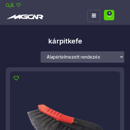
0
kárpitkefe