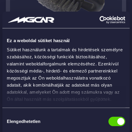
Ez a weboldal sütiket használ
Sütiket használunk a tartalmak és hirdetések személyre
szabásához, közösségi funkciók biztosításához,
MAMMOTH – Deep Clean – Carpet and
Upholstery Brush – kárpitkefe
valamint weboldalforgalmunk elemzéséhez. Ezenkívül
közösségi média-, hirdető- és elemező partnereinkkel
4 390
Ft
megosztjuk az Ön weboldalhasználatra vonatkozó
adatait, akik kombinálhatják az adatokat más olyan
KOSÁRBA
adatokkal, amelyeket Ön adott meg számukra vagy az
Ön által használt más szolgáltatásokból gyűjtöttek.
Hozzájárulás
Elengedhetetlen
kiválasztása