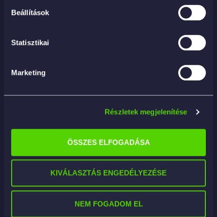
Beállítások
Statisztikai
Marketing
Részletek megjelenítése
ÖSSZES ELFOGADÁSA
Maxshine Drill Carpet Brush – 2 Inch – fúróba
fogható kárpitkefe 5cm
KIVÁLASZTÁS ENGEDÉLYEZÉSE
4 590
Ft
KOSÁRBA
NEM FOGADOM EL