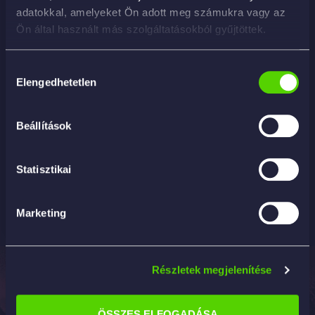
adatokkal, amelyeket Ön adott meg számukra vagy az
Ön által használt más szolgáltatásokból gyűjtöttek.
Hozzájárulás
Elengedhetetlen
kiválasztása
Beállítások
Forte Inox – antikorrozív tisztítószer-zsírtalanító
1 892
Ft
–
9 906
Ft
Statisztikai
RÉSZLETEK
Marketing
Részletek megjelenítése
Elérhetőség
Termékek
Információk
Professzionális
2142
Tisztítás és
ÁSZF
ÖSSZES ELFOGADÁSA