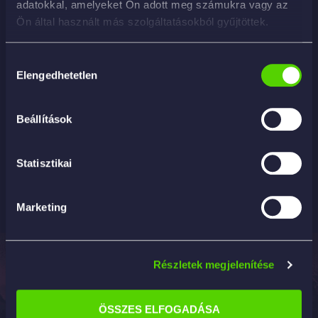
adatokkal, amelyeket Ön adott meg számukra vagy az
Ön által használt más szolgáltatásokból gyűjtöttek.
Hozzájárulás
Elengedhetetlen
kiválasztása
Beállítások
Hulk 1000ml – általános zsírtalanító hajókhoz
3 790
Ft
Statisztikai
KOSÁRBA
Marketing
Részletek megjelenítése
Elérhetőség
Termékek
Információk
Professzionális
2142
Tisztítás és
ÁSZF
autókozmetikai
Nagytarcsa,
ápolás
ÖSSZES ELFOGADÁSA
Adatvédelmi