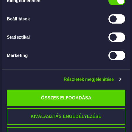
Elengedhetetlen
kiválasztása
Beállítások
G12718 – NXT Tech Liquid Wax 2.0
17 590
Ft
Statisztikai
KOSÁRBA
Marketing
Részletek megjelenítése
ÖSSZES ELFOGADÁSA
KIVÁLASZTÁS ENGEDÉLYEZÉSE