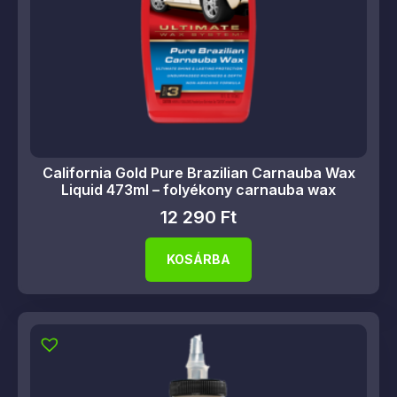
California Gold Pure Brazilian Carnauba Wax
Liquid 473ml – folyékony carnauba wax
12 290
Ft
KOSÁRBA