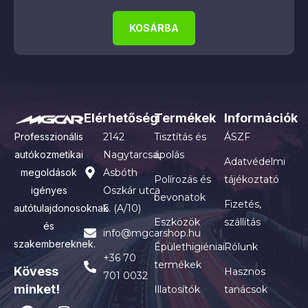
KOSÁRBA
Elérhetőség
Termékek
Információk
Professzionális
2142
Tisztítás és
ÁSZF
autókozmetikai
Nagytarcsa,
ápolás
Adatvédelmi
megoldások
Asbóth
Polírozás és
tájékoztató
igényes
Oszkár utca
bevonatok
Fizetés,
autótulajdonosoknak
6. (A/10)
Eszközök
szállítás
és
info@mgcarshop.hu
szakembereknek.
Épülethigiéniai
Rólunk
+36 70
termékek
Kövess
Hasznos
701 0032
minket!
Illatosítók
tanácsok