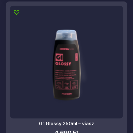
G1 Glossy 250ml – viasz
4 690
Ft