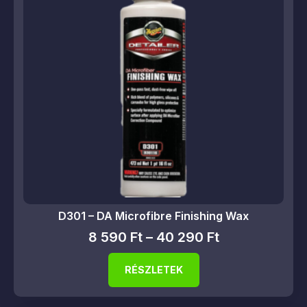
D301 – DA Microfibre Finishing Wax
8 590
Ft
–
40 290
Ft
RÉSZLETEK