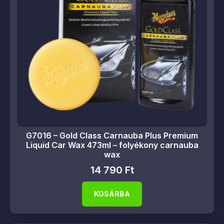
G7016 – Gold Class Carnauba Plus Premium
Liquid Car Wax 473ml – folyékony carnauba
wax
14 790
Ft
KOSÁRBA