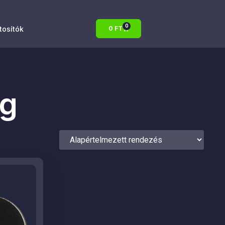
0
atosítók
0
FT
ng