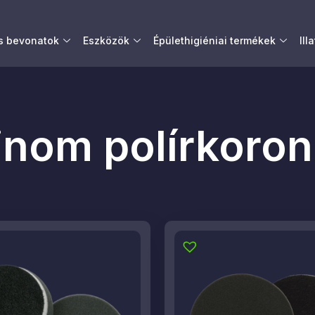
és bevonatok
Eszközök
Épülethigiéniai termékek
Ill
inom polírkoro