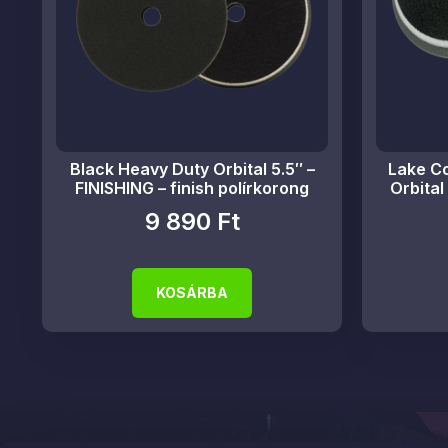
Black Heavy Duty Orbital 5.5″ –
Lake Co
FINISHING – finish polírkorong
Orbital
9 890
Ft
KOSÁRBA