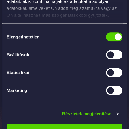
adatait, akik kombinálhatják az adatokat más olyan
adatokkal, amelyeket Ön adott meg számukra vagy az
Ön által használt más szolgáltatásokból gyűjtöttek.
Hozzájárulás
Elengedhetetlen
kiválasztása
Beállítások
Maxshine Mini Cordless Polisher V2 – mini rezgő
polírozógép
125 390
Ft
Statisztikai
KOSÁRBA
Marketing
Részletek megjelenítése
Elérhetőség
Termékek
Információk