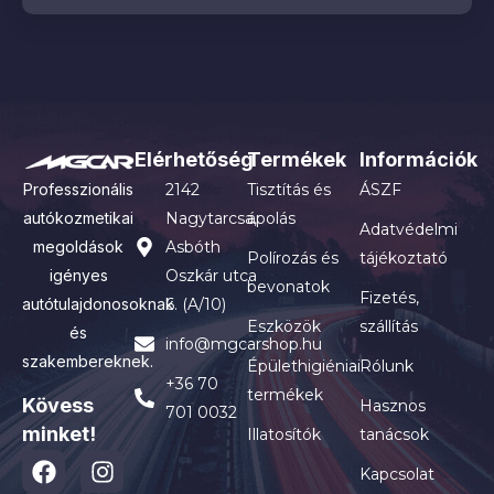
Elérhetőség
Termékek
Információk
Professzionális
2142
Tisztítás és
ÁSZF
autókozmetikai
Nagytarcsa,
ápolás
Adatvédelmi
megoldások
Asbóth
Polírozás és
tájékoztató
igényes
Oszkár utca
bevonatok
Fizetés,
autótulajdonosoknak
6. (A/10)
Eszközök
szállítás
és
info@mgcarshop.hu
szakembereknek.
Épülethigiéniai
Rólunk
+36 70
termékek
Kövess
Hasznos
701 0032
minket!
Illatosítók
tanácsok
Kapcsolat