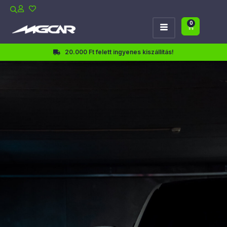
0
20.000 Ft felett ingyenes kiszállítás!