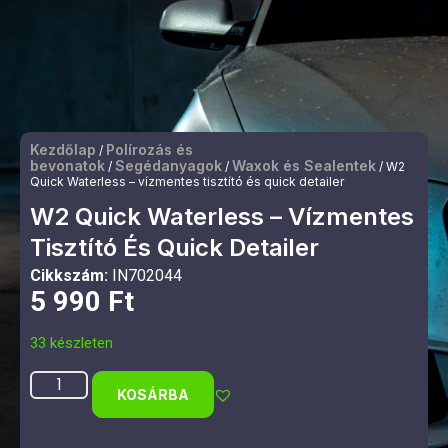
Kezdőlap
Polírozás és
/
bevonatok
Segédanyagok
Waxok és Sealentek
/
/
/ W2
Quick Waterless – vízmentes tisztító és quick detailer
W2 Quick Waterless – Vízmentes
Tisztító És Quick Detailer
Cikkszám:
IN702044
5 990
Ft
33 készleten
KOSÁRBA