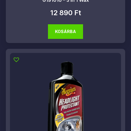
G191016 – 3 in 1 Wax
12 890
Ft
KOSÁRBA