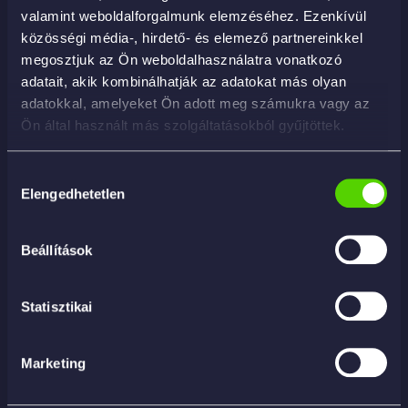
szennyeződések eltávolítására.
valamint weboldalforgalmunk elemzéséhez. Ezenkívül
közösségi média-, hirdető- és elemező partnereinkkel
Használati útmutató
megosztjuk az Ön weboldalhasználatra vonatkozó
adatait, akik kombinálhatják az adatokat más olyan
adatokkal, amelyeket Ön adott meg számukra vagy az
1. Vízmentes mosáshoz
Ön által használt más szolgáltatásokból gyűjtöttek.
Hígítás:
1:5 – 1:15
(170–60 ml termék / liter).
Hozzájárulás
Elengedhetetlen
Felület legyen hűvös.
kiválasztása
Permetezd kis felületre, hagyd
15–20 mp
hatni.
Beállítások
Egy irányba töröld le mikroszálas kendővel.
Statisztikai
Tiszta kendővel fényesítsd ki.
2. Quick detailer / szárítást
Marketing
segítőként