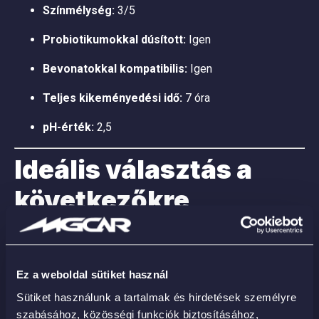
Színmélység:
3/5
Probiotikumokkal dúsított:
Igen
Bevonatokkal kompatibilis:
Igen
Teljes kikeményedési idő:
7 óra
pH-érték:
2,5
Ideális választás a
következőkre
Teljes
vizes nélküli
vagy
öblítésmentes
autómosáshoz.
Ez a weboldal sütiket használ
Gyors fényesítéshez rendezvények, kiállítások előtt.
Sütiket használunk a tartalmak és hirdetések személyre
Mindig kéznél lévő tisztítónak friss
szabásához, közösségi funkciók biztosításához,