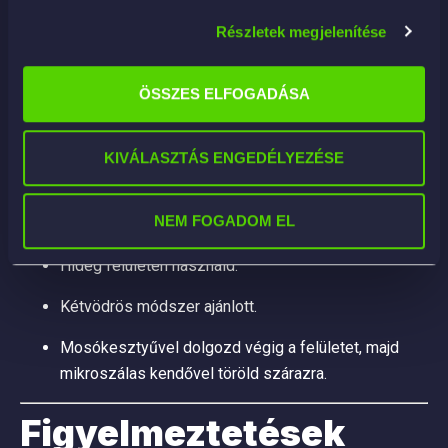
Hígítás:
1:15 – 1:25
(60–40 ml termék / liter).
Részletek megjelenítése
2–3 fújás a felületre vagy kendőre.
Töröld át, majd egy másik kendővel fényesítsd.
ÖSSZES ELFOGADÁSA
Teljes aktiválódás:
7 óra
.
KIVÁLASZTÁS ENGEDÉLYEZÉSE
3. Öblítésmentes mosáshoz
NEM FOGADOM EL
Hígítás:
1:65 – 1:99
(150–100 ml / 10 L).
Hideg felületen használd.
Kétvödrös módszer ajánlott.
Mosókesztyűvel dolgozd végig a felületet, majd
mikroszálas kendővel töröld szárazra.
Figyelmeztetések