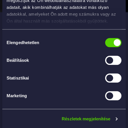
megosztjuk az Ön weboldalhasználatra vonatkozó
Biztonságos bankkártyás fizetés
adatait, akik kombinálhatják az adatokat más olyan
adatokkal, amelyeket Ön adott meg számukra vagy az
Ön által használt más szolgáltatásokból gyűjtöttek.
Tork 430 Jumbo 1000 lapos szöszmentes ipari törlőpapír.
Hozzájárulás
Elengedhetetlen
kiválasztása
Beállítások
Kapcsolódó termékek
Statisztikai
Marketing
Részletek megjelenítése