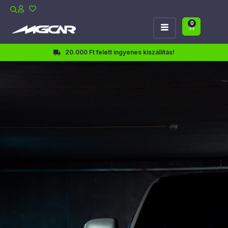
0
20.000 Ft felett ingyenes kiszállítás!