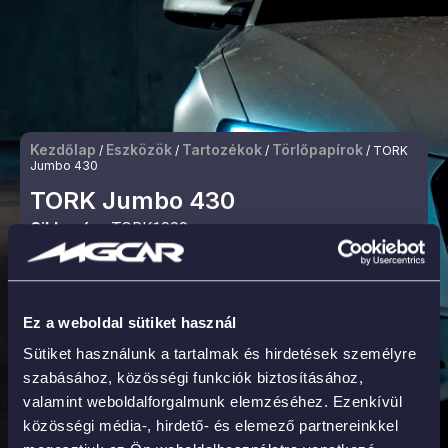
Kezdőlap
Eszközök
Tartozékok
Törlőpapírok
/
/
/
/ TORK
Jumbo 430
TORK Jumbo 430
Cikkszám:
TORK1000
22 225
Ft
1 készleten
Ez a weboldal sütiket használ
KOSÁRBA
Sütiket használunk a tartalmak és hirdetések személyre
szabásához, közösségi funkciók biztosításához,
valamint weboldalforgalmunk elemzéséhez. Ezenkívül
Folyamatosan elérhető, stabil raktárkészlet
közösségi média-, hirdető- és elemező partnereinkkel
Gyors és megbízható kiszállítás országszerte