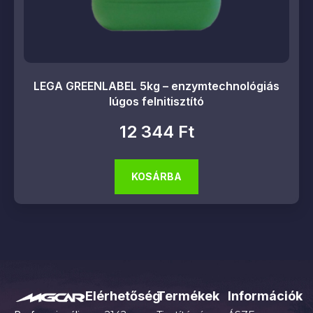
LEGA GREENLABEL 5kg – enzymtechnológiás
lúgos felnitisztító
12 344
Ft
KOSÁRBA
Elérhetőség
Termékek
Információk