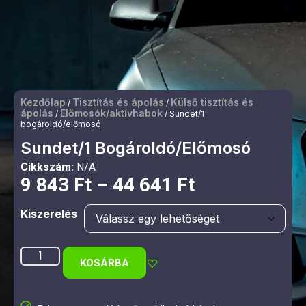
Kezdőlap
Tisztítás és ápolás
Külső tisztítás és
/
/
ápolás
Előmosók/aktívhabok
/
/ Sundet/1
bogároldó/előmosó
Sundet/1 Bogároldó/előmosó
Cikkszám:
N/A
9 843
Ft
–
44 641
Ft
Kiszerelés
KOSÁRBA