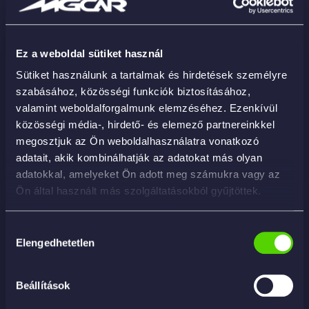
Ez a weboldal sütiket használ
Marta la Farfalla Concentrate Lavender 1000ml
Sütiket használunk a tartalmak és hirdetések személyre
– illatkoncentrátum
szabásához, közösségi funkciók biztosításához,
5 715
Ft
valamint weboldalforgalmunk elemzéséhez. Ezenkívül
közösségi média-, hirdető- és elemező partnereinkkel
megosztjuk az Ön weboldalhasználatra vonatkozó
KOSÁRBA
adatait, akik kombinálhatják az adatokat más olyan
adatokkal, amelyeket Ön adott meg számukra vagy az
Ön által használt más szolgáltatásokból gyűjtöttek.
Hozzájárulás
Elengedhetetlen
kiválasztása
Beállítások