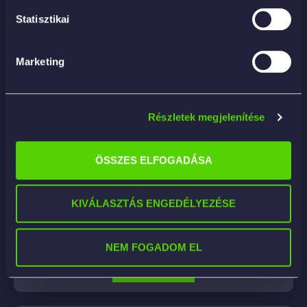
Statisztikai
Marketing
Részletek megjelenítése
ÖSSZES ELFOGADÁSA
POLISH PROFUMATA MELA 5KG – belső
műanyagápoló
KIVÁLASZTÁS ENGEDÉLYEZÉSE
22 644
Ft
NEM FOGADOM EL
KOSÁRBA