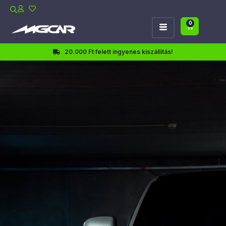
0
20.000 Ft felett ingyenes kiszállítás!