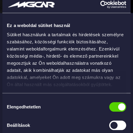
Biztonságos bankkártyás fizetés
Ez a weboldal sütiket használ
ProGlass szélvédőjavító készlet, amely minden
Sütiket használunk a tartalmak és hirdetések személyre
szükséges eszközt és anyagot tartalmaz kőfelverődések
szabásához, közösségi funkciók biztosításához,
javításához.
valamint weboldalforgalmunk elemzéséhez. Ezenkívül
Tartalma:
közösségi média-, hirdető- és elemező partnereinkkel
megosztjuk az Ön weboldalhasználatra vonatkozó
– injektor
adatait, akik kombinálhatják az adatokat más olyan
adatokkal, amelyeket Ön adott meg számukra vagy az
– penge
Ön által használt más szolgáltatásokból gyűjtöttek.
– vékony ragasztó
Hozzájárulás
– vastag ragasztó
Elengedhetetlen
kiválasztása
– fúró
Beállítások
– UV lámpa