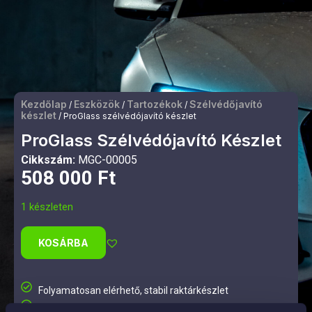
Kezdőlap
Eszközök
Tartozékok
Szélvédőjavító
/
/
/
készlet
/ ProGlass szélvédójavító készlet
ProGlass Szélvédójavító Készlet
Cikkszám:
MGC-00005
508 000
Ft
1 készleten
KOSÁRBA
Folyamatosan elérhető, stabil raktárkészlet
Gyors és megbízható kiszállítás országszerte