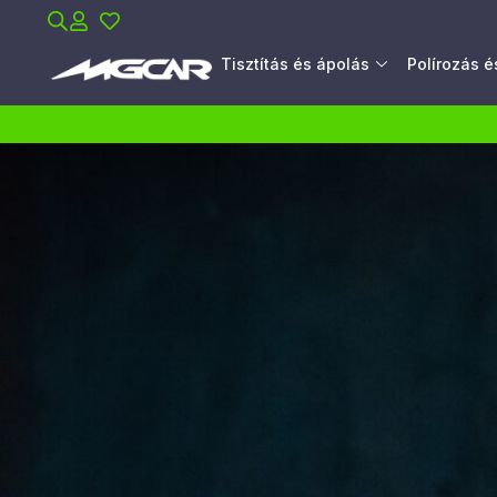
Tisztítás és ápolás
Polírozás 