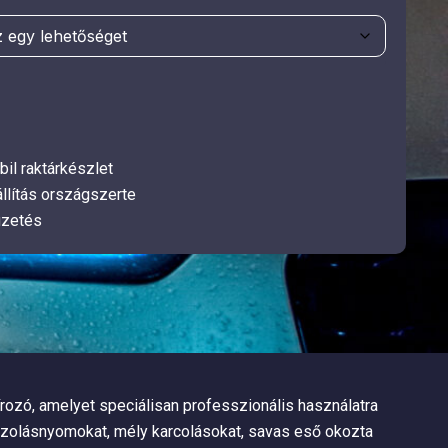
bil raktárkészlet
llítás országszerte
izetés
rozó, amelyet speciálisan professzionális használatra
iszolásnyomokat, mély karcolásokat, savas eső okozta