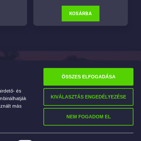
KOSÁRBA
Információk
ÁSZF
ÖSSZES ELFOGADÁSA
Adatvédelmi tájékoztató
irdető- és
KIVÁLASZTÁS ENGEDÉLYEZÉSE
Fizetés, szállítás
mbinálhatják
sznált más
Rólunk
NEM FOGADOM EL
Hasznos tanácsok
Kapcsolat