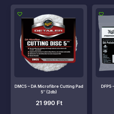
DMC5 – DA Microfibre Cutting Pad
DFP5 –
5″ (2db)
21 990
Ft