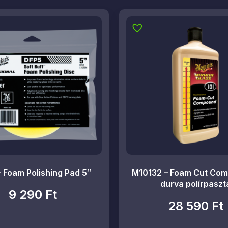
 Foam Polishing Pad 5″
M10132 – Foam Cut Com
durva polírpaszt
9 290
Ft
28 590
Ft