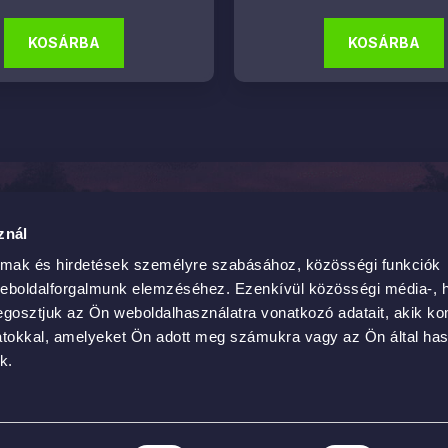
KOSÁRBA
KOSÁRBA
ég
Termékek
znál
ytarcsa, Asbóth Oszkár utca 6.
Tisztítás és ápolás
almak és hirdetések személyre szabásához, közösségi funkciók
Polírozás és bevonatok
weboldalforgalmunk elemzéséhez. Ezenkívül közösségi média-, h
carshop.hu
Eszközök
gosztjuk az Ön weboldalhasználatra vonatkozó adatait, akik ko
atokkal, amelyeket Ön adott meg számukra vagy az Ön által ha
01 0032
Épülethigiéniai termékek
k.
Illatosítók