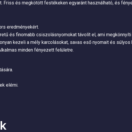
t. Friss és megkötött festékeken egyaránt használható, és fén
gyors eredményekért.
tű és finomabb csiszolásnyomokat távolít el, ami megkönnyíti a
konyan kezeli a mély karcolásokat, savas eső nyomait és súlyos
Alkalmas minden fényezett felületre.
tására.
k elérni.
k