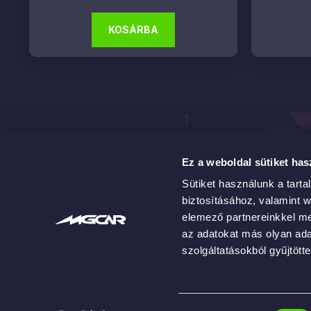
KOSÁRBA
Elérhetős
Ez a weboldal sütiket has
2142 Nag
Professzionális autókozmetikai megoldások
Sütiket használunk a tart
(A/10)
igényes autótulajdonosoknak és
biztosításához, valamint 
szakembereknek.
info@mg
elemező partnereinkkel me
Kövess minket!
az adatokat más olyan ad
+36 70 7
szolgáltatásokból gyűjtötte