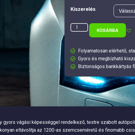
Kiszerelés
KOSÁRBA
Folyamatosan elérhető, sta
Gyors és megbízható kiszá
Biztonságos bankkártyás f
 gyors vágási képességgel rendelkező, testre szabott autópolí
 hatékonyan eltávolítja az 1200-as szemcseméretű és finomabb cs