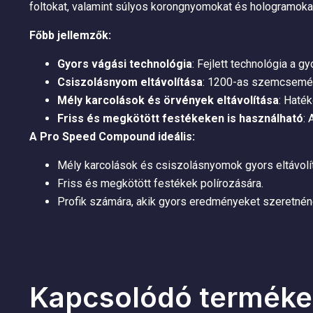
foltokat, valamint súlyos korongnyomokat és hologramoka
Főbb jellemzők:
Gyors vágási technológia
: Fejlett technológia a 
Csiszolásnyom eltávolítása
: 1200-as szemcsemére
Mély karcolások és örvények eltávolítása
: Haté
Friss és megkötött festékeken is használható
: 
A Pro Speed Compound ideális:
Mély karcolások és csiszolásnyomok gyors eltávolí
Friss és megkötött festékek polírozására.
Profik számára, akik gyors eredményeket szeretnéne
Kapcsolódó terméke