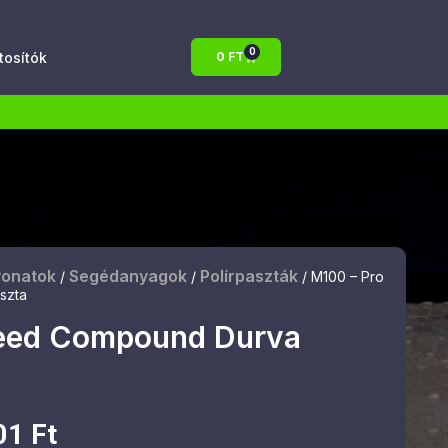
0
atosítók
0
FT
vonatok
Segédanyagok
Polírpaszták
/
/
/ M100 – Pro
szta
peed Compound Durva
01
Ft