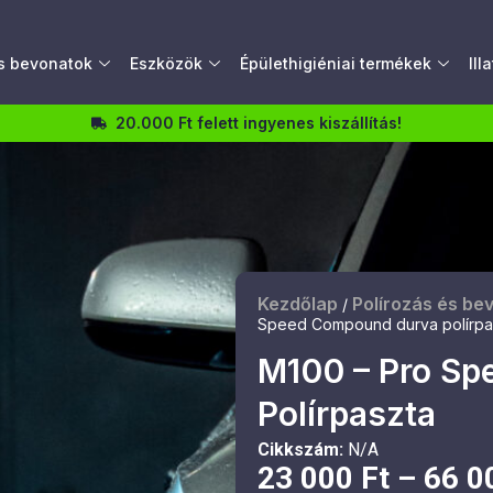
és bevonatok
Eszközök
Épülethigiéniai termékek
Ill
20.000 Ft felett ingyenes kiszállítás!
Kezdőlap
Polírozás és be
/
Speed Compound durva polírpa
M100 – Pro S
Polírpaszta
Cikkszám:
N/A
23 000
Ft
–
66 0