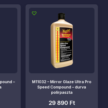
pound –
M11032 – Mirror Glaze Ultra Pro
a
Speed Compound – durva
polírpaszta
29 890
Ft