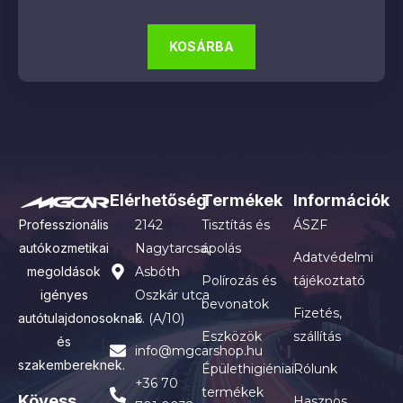
KOSÁRBA
Elérhetőség
Termékek
Információk
Professzionális
2142
Tisztítás és
ÁSZF
autókozmetikai
Nagytarcsa,
ápolás
Adatvédelmi
megoldások
Asbóth
Polírozás és
tájékoztató
igényes
Oszkár utca
bevonatok
Fizetés,
autótulajdonosoknak
6. (A/10)
Eszközök
szállítás
és
info@mgcarshop.hu
szakembereknek.
Épülethigiéniai
Rólunk
+36 70
termékek
Kövess
Hasznos