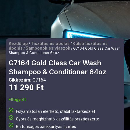
Kezdőlap
Tisztítás és ápolás
Külső tisztítás és
/
/
ápolás
Samponok és viaszok
/
/ G7164 Gold Class Car Wash
Shampoo & Conditioner 64oz
G7164 Gold Class Car Wash
Shampoo & Conditioner 64oz
Cikkszám:
G7164
11 290
Ft
Elfogyott
Folyamatosan elérhető, stabil raktárkészlet
Gyors és megbízható kiszállítás országszerte
Biztonságos bankkártyás fizetés