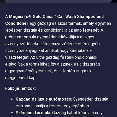
A
Meguiar’s® Gold Class™ Car Wash Shampoo and
Conditioner
egy gazdag és luxus termék, amely egyetlen
lépésben tisztítja és kondicionálja az autó festését. A
prémium formula gyengéden eltávolítja a makacs
szennyeződéseket, útszennyeződéseket és egyéb
szennyezőanyagokat anélkül, hogy károsítaná a
viaszréteget. Az ultra-gazdag festékkondicionálók
eltávolítják a törmeléket, így a színek és a tisztaság
ragyogóan érvényesülnek, és a festés sugárzó
megjelenést kap.
Főbb jellemzők:
Gazdag és luxus autómosás
: Gyengéden tisztítja
és kondicionálja a festést egy lépésben.
Prémium formula
: Gazdag habot képez, amely