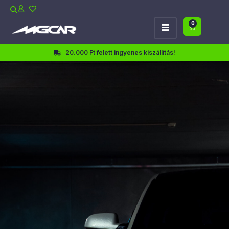
0
20.000 Ft felett ingyenes kiszállítás!