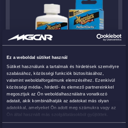
Ez a weboldal sütiket használ
Sütiket használunk a tartalmak és hirdetések személyre
szabásához, közösségi funkciók biztosításához,
valamint weboldalforgalmunk elemzéséhez. Ezenkívül
közösségi média-, hirdető- és elemező partnereinkkel
megosztjuk az Ön weboldalhasználatra vonatkozó
adatait, akik kombinálhatják az adatokat más olyan
adatokkal, amelyeket Ön adott meg számukra vagy az
G8408 – Perfect Clarity Glass Sealant –
Ön által használt más szolgáltatásokból gyűjtöttek.
hidrofób üvegbevonat
7 290
Ft