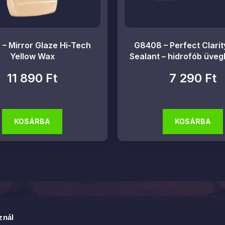
– Mirror Glaze Hi-Tech
G8408 – Perfect Clarit
Yellow Wax
Sealant – hidrofób üve
11 890
Ft
7 290
Ft
KOSÁRBA
KOSÁRBA
ég
Termékek
znál
ytarcsa, Asbóth Oszkár utca 6.
Tisztítás és ápolás