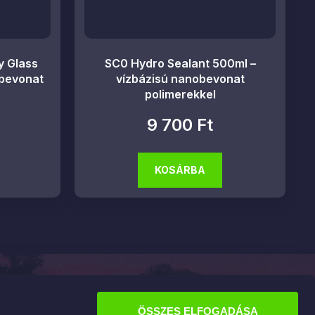
y Glass
SC0 Hydro Sealant 500ml –
gbevonat
vízbázisú nanobevonat
polimerekkel
9 700
Ft
KOSÁRBA
Információk
ÁSZF
ÖSSZES ELFOGADÁSA