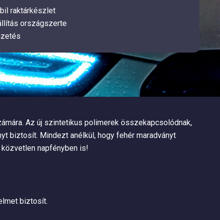
bil raktárkészlet
llítás országszerte
izetés
zámára. Az új szintetikus polimerek összekapcsolódnak,
yt biztosít. Mindezt anélkül, hogy fehér maradványt
 közvetlen napfényben is!
lmet biztosít.