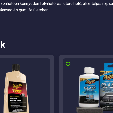
szönhetően könnyedén felvihető és letörölhető, akár teljes napsü
műanyag és gumi felületeken.
k