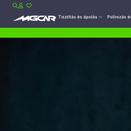
Tisztítás és ápolás
Polírozás 