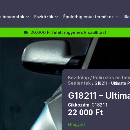
és bevonatok
Eszközök
Épülethigiéniai termékek
Ill
20.000 Ft felett ingyenes kiszállítás!
Kezdőlap
Polírozás és be
/
Sealentek
/ G18211 – Ultimate 
G18211 – Ultim
Cikkszám:
G18211
22 000
Ft
Elfogyott