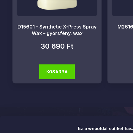
D15601 – Synthetic X-Press Spray
M2616 
Wax – gyorsfény, wax
30 690
Ft
KOSÁRBA
Elérhetős
Ez a weboldal sütiket has
2142 Nag
Professzionális autókozmetikai megoldások