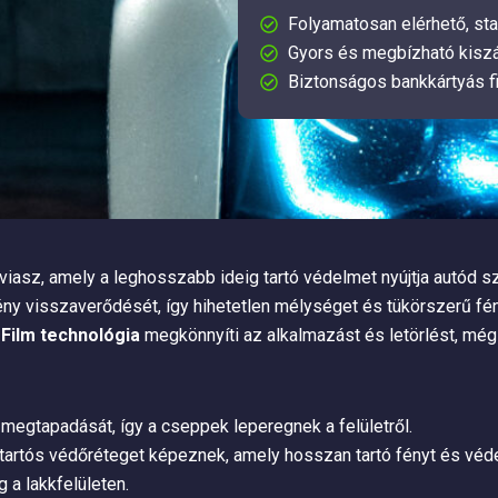
Folyamatosan elérhető, sta
Gyors és megbízható kiszá
Biztonságos bankkártyás f
iasz, amely a leghosszabb ideig tartó védelmet nyújtja autód s
ény visszaverődését, így hihetetlen mélységet és tükörszerű fén
 Film technológia
megkönnyíti az alkalmazást és letörlést, még
megtapadását, így a cseppek leperegnek a felületről.
k tartós védőréteget képeznek, amely hosszan tartó fényt és véde
 a lakkfelületen.