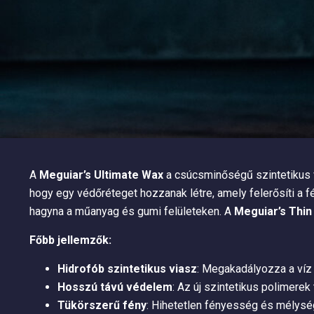
A
Meguiar’s Ultimate Wax
a csúcsminőségű szintetikus v
hogy egy védőréteget hozzanak létre, amely felerősíti a f
hagyna a műanyag és gumi felületeken. A
Meguiar’s Thin
Főbb jellemzők:
Hidrofób szintetikus viasz
: Megakadályozza a víz 
Hosszú távú védelem
: Az új szintetikus polimere
Tükörszerű fény
: Hihetetlen fényesség és mélység