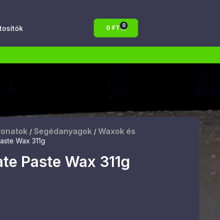
0
atosítók
0
FT
vonatok
Segédanyagok
Waxok és
/
/
Paste Wax 311g
ate Paste Wax 311g