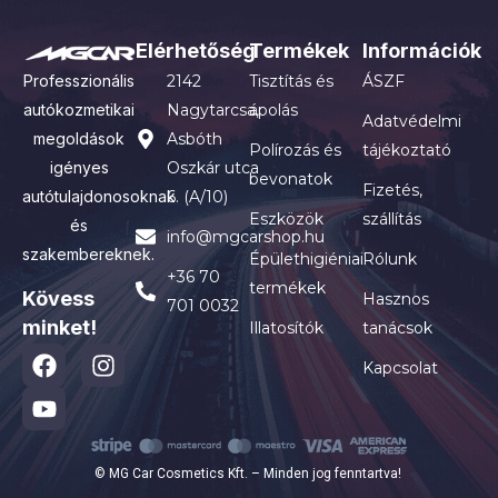
Elérhetőség
Termékek
Információk
Professzionális
2142
Tisztítás és
ÁSZF
autókozmetikai
Nagytarcsa,
ápolás
Adatvédelmi
megoldások
Asbóth
Polírozás és
tájékoztató
igényes
Oszkár utca
bevonatok
Fizetés,
autótulajdonosoknak
6. (A/10)
Eszközök
szállítás
és
info@mgcarshop.hu
szakembereknek.
Épülethigiéniai
Rólunk
+36 70
termékek
Kövess
Hasznos
701 0032
minket!
Illatosítók
tanácsok
Kapcsolat
© MG Car Cosmetics Kft. – Minden jog fenntartva!