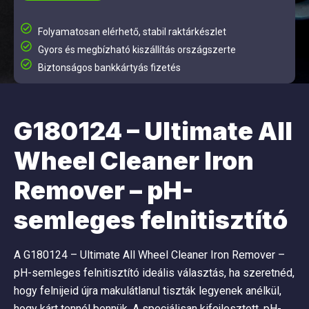
Folyamatosan elérhető, stabil raktárkészlet
Gyors és megbízható kiszállítás országszerte
Biztonságos bankkártyás fizetés
G180124 – Ultimate All
Wheel Cleaner Iron
Remover – pH-
semleges felnitisztító
A G180124 – Ultimate All Wheel Cleaner Iron Remover –
pH-semleges felnitisztító ideális választás, ha szeretnéd,
hogy felnijeid újra makulátlanul tiszták legyenek anélkül,
hogy kárt tennél bennük. A speciálisan kifejlesztett, pH-