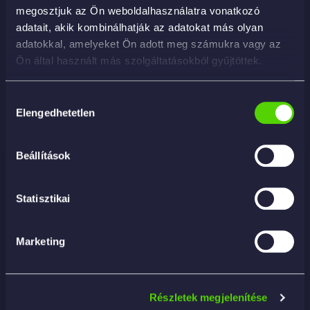
Tedd kosárba most, és add vissza felnijeid eredeti
megosztjuk az Ön weboldalhasználatra vonatkozó
fényét!
adatait, akik kombinálhatják az adatokat más olyan
adatokkal, amelyeket Ön adott meg számukra vagy az
Ön által használt más szolgáltatásokból gyűjtöttek.
Hozzájárulás
Elengedhetetlen
Kapcsolódó termékek
kiválasztása
Beállítások
Statisztikai
Marketing
Részletek megjelenítése