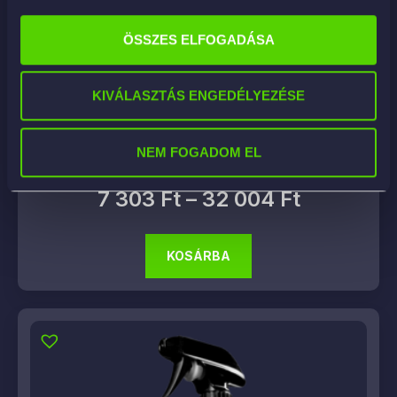
ÖSSZES ELFOGADÁSA
KIVÁLASZTÁS ENGEDÉLYEZÉSE
NEM FOGADOM EL
Lega Concentrato – lúgos felnitisztító
7 303
Ft
–
32 004
Ft
KOSÁRBA