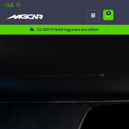
0
20.000 Ft felett ingyenes kiszállítás!