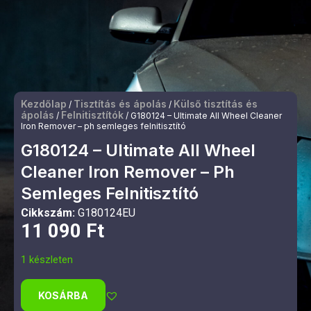
Kezdőlap
Tisztítás és ápolás
Külső tisztítás és
/
/
ápolás
Felnitisztítók
/
/ G180124 – Ultimate All Wheel Cleaner
Iron Remover – ph semleges felnitisztító
G180124 – Ultimate All Wheel
Cleaner Iron Remover – Ph
Semleges Felnitisztító
Cikkszám:
G180124EU
11 090
Ft
1 készleten
KOSÁRBA