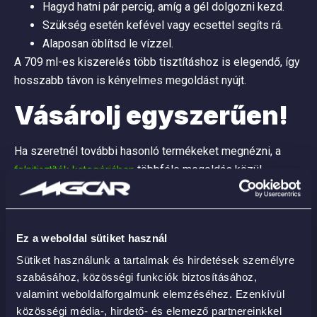
Hagyd hatni pár percig, amíg a gél dolgozni kezd.
Szükség esetén kefével vagy ecsettel segíts rá.
Alaposan öblítsd le vízzel.
A 709 ml-es kiszerelés több tisztításhoz is elegendő, így
hosszabb távon is kényelmes megoldást nyújt.
Vásárolj egyszerűen!
Ha szeretnél további hasonló termékeket megnézni, a
többféle megoldás közül
felnitisztítók kategóriában
választhatsz.
Fedezd fel, milyen érzés, amikor a tisztaság nem
kompromisszum kérdése, válaszd a G180124 – Ultimate
Ez a weboldal sütiket használ
All Wheel Cleaner Iron Remover – pH-semleges
Sütiket használunk a tartalmak és hirdetések személyre
felnitisztítót, és élvezd a látványos eredményt már az
szabásához, közösségi funkciók biztosításához,
első használat után.
valamint weboldalforgalmunk elemzéséhez. Ezenkívül
közösségi média-, hirdető- és elemező partnereinkkel