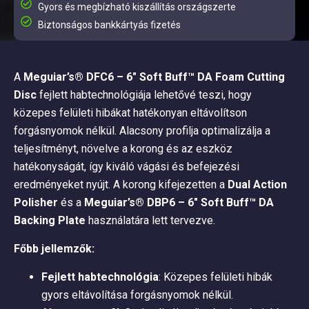
Gyors és megbízható kiszállítás országszerte
Biztonságos bankkártyás fizetés
A
Meguiar’s® DFC6 – 6″ Soft Buff™ DA Foam Cutting
Disc
fejlett habtechnológiája lehetővé teszi, hogy
közepes felületi hibákat hatékonyan eltávolítson
forgásnyomok nélkül. Alacsony profilja optimalizálja a
teljesítményt, növelve a korong és az eszköz
hatékonyságát, így kiváló vágási és befejezési
eredményeket nyújt. A korong kifejezetten a
Dual Action
Polisher
és a
Meguiar’s® DBP6 – 6″ Soft Buff™ DA
Backing Plate
használatára lett tervezve.
Főbb jellemzők:
Fejlett habtechnológia
: Közepes felületi hibák
gyors eltávolítása forgásnyomok nélkül.