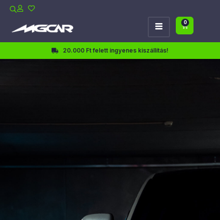
0
20.000 Ft felett ingyenes kiszállítás!