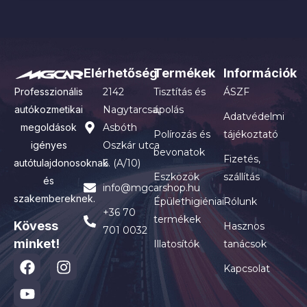
Elérhetőség
Termékek
Információk
Professzionális
2142
Tisztítás és
ÁSZF
autókozmetikai
Nagytarcsa,
ápolás
Adatvédelmi
megoldások
Asbóth
Polírozás és
tájékoztató
igényes
Oszkár utca
bevonatok
Fizetés,
autótulajdonosoknak
6. (A/10)
Eszközök
szállítás
és
info@mgcarshop.hu
szakembereknek.
Épülethigiéniai
Rólunk
+36 70
termékek
Kövess
Hasznos
701 0032
minket!
Illatosítók
tanácsok
Kapcsolat