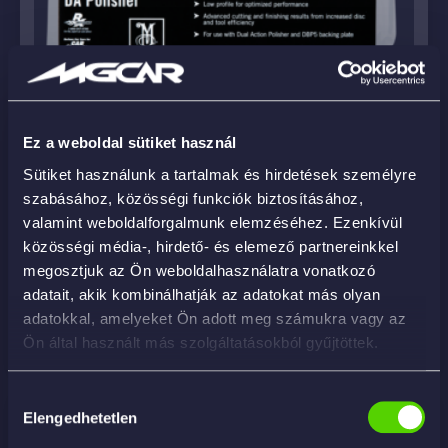
Ez a weboldal sütiket használ
Sütiket használunk a tartalmak és hirdetések személyre
szabásához, közösségi funkciók biztosításához,
DFC5 – Foam Cutting Pad 5″
valamint weboldalforgalmunk elemzéséhez. Ezenkívül
közösségi média-, hirdető- és elemező partnereinkkel
9 290
Ft
megosztjuk az Ön weboldalhasználatra vonatkozó
adatait, akik kombinálhatják az adatokat más olyan
adatokkal, amelyeket Ön adott meg számukra vagy az
KOSÁRBA
Ön által használt más szolgáltatásokból gyűjtöttek.
Hozzájárulás
Elengedhetetlen
kiválasztása