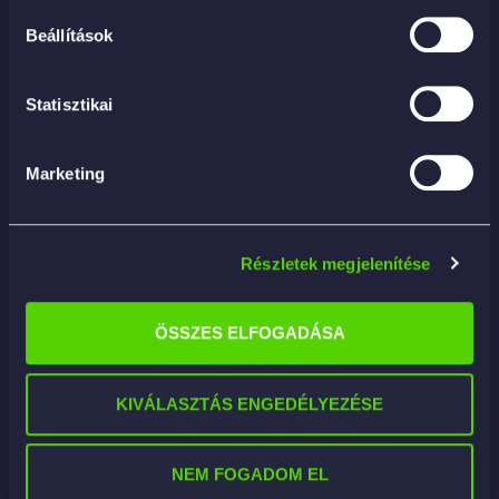
Beállítások
Statisztikai
Marketing
Részletek megjelenítése
ÖSSZES ELFOGADÁSA
KIVÁLASZTÁS ENGEDÉLYEZÉSE
Black Heavy Duty Orbital 5.5″ – FINISHING –
finish polírkorong
9 890
Ft
NEM FOGADOM EL