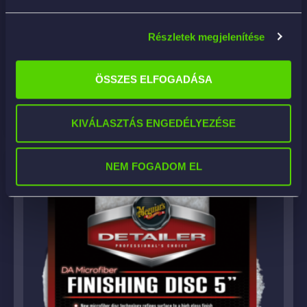
DMC6 – DA Microfibre Cutting Pad 6″ (2db)
Részletek megjelenítése
23 000
Ft
ÖSSZES ELFOGADÁSA
KOSÁRBA
KIVÁLASZTÁS ENGEDÉLYEZÉSE
NEM FOGADOM EL