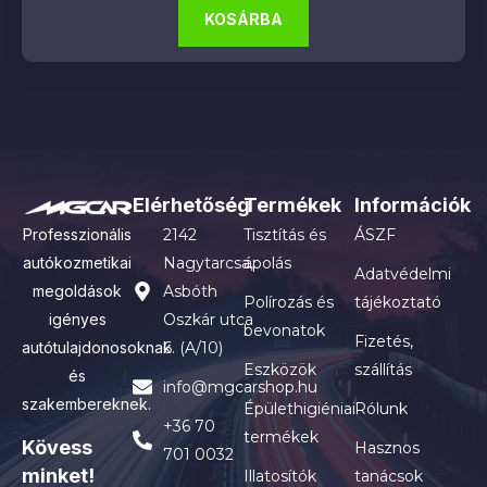
KOSÁRBA
Elérhetőség
Termékek
Információk
Professzionális
2142
Tisztítás és
ÁSZF
autókozmetikai
Nagytarcsa,
ápolás
Adatvédelmi
megoldások
Asbóth
Polírozás és
tájékoztató
igényes
Oszkár utca
bevonatok
Fizetés,
autótulajdonosoknak
6. (A/10)
Eszközök
szállítás
és
info@mgcarshop.hu
szakembereknek.
Épülethigiéniai
Rólunk
+36 70
termékek
Kövess
Hasznos
701 0032
minket!
Illatosítók
tanácsok