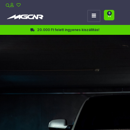
0
20.000 Ft felett ingyenes kiszállítás!