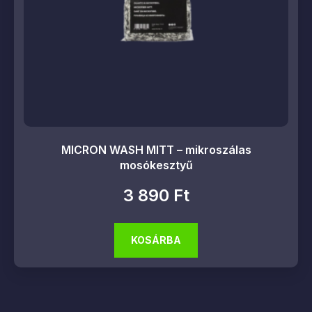
MICRON WASH MITT – mikroszálas
mosókesztyű
3 890
Ft
KOSÁRBA