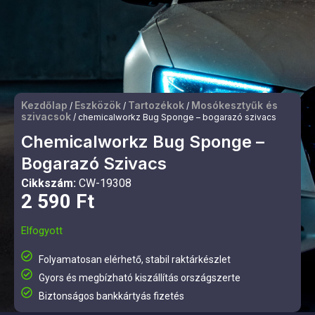
Kezdőlap
Eszközök
Tartozékok
Mosókesztyűk és
/
/
/
szivacsok
/ chemicalworkz Bug Sponge – bogarazó szivacs
Chemicalworkz Bug Sponge –
Bogarazó Szivacs
Cikkszám:
CW-19308
2 590
Ft
Elfogyott
Folyamatosan elérhető, stabil raktárkészlet
Gyors és megbízható kiszállítás országszerte
Biztonságos bankkártyás fizetés