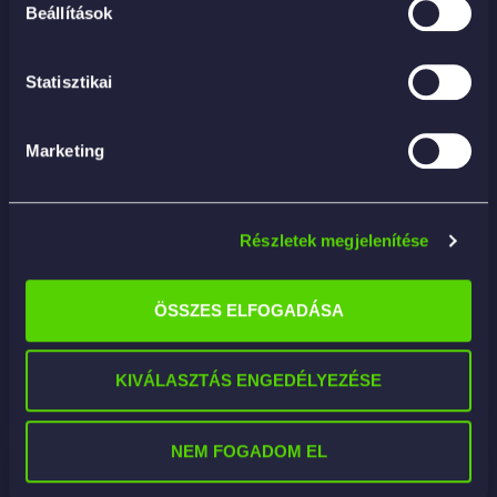
Beállítások
Statisztikai
Marketing
Mothers Microfibre Chenille Wash Mitt –
Részletek megjelenítése
mikroszálas mosókesztyű
8 190
Ft
ÖSSZES ELFOGADÁSA
KOSÁRBA
KIVÁLASZTÁS ENGEDÉLYEZÉSE
NEM FOGADOM EL