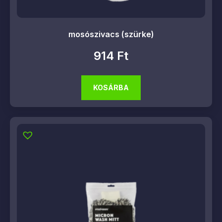
mosószivacs (szürke)
914
Ft
KOSÁRBA