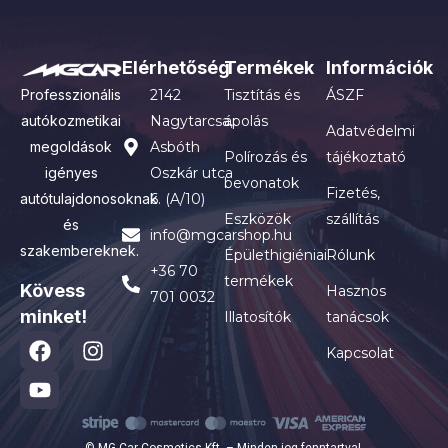
Elérhetőség
Termékek
Információk
Professzionális
2142
Tisztítás és
ÁSZF
autókozmetikai
Nagytarcsa,
ápolás
Adatvédelmi
megoldások
Asbóth
Polírozás és
tájékoztató
igényes
Oszkár utca
bevonatok
Fizetés,
autótulajdonosoknak
6. (A/10)
Eszközök
szállítás
és
info@mgcarshop.hu
szakembereknek.
Épülethigiéniai
Rólunk
+36 70
termékek
Kövess
Hasznos
701 0032
minket!
Illatosítók
tanácsok
Kapcsolat