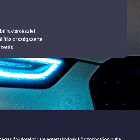
bil raktárkészlet
llítás országszerte
izetés
 Magas felületaktív anyagtartalmának köszönhetően puha,