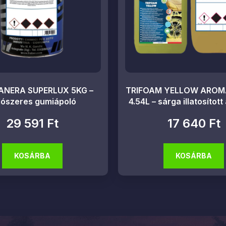
NERA SUPERLUX 5KG –
TRIFOAM YELLOW AROM
dószeres gumiápoló
4.54L – sárga illatosított
29 591
Ft
17 640
Ft
KOSÁRBA
KOSÁRBA