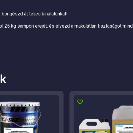
 böngészd át teljes kínálatunkat!
ol 25 kg sampon erejét, és élvezd a makulátlan tisztaságot mi
k