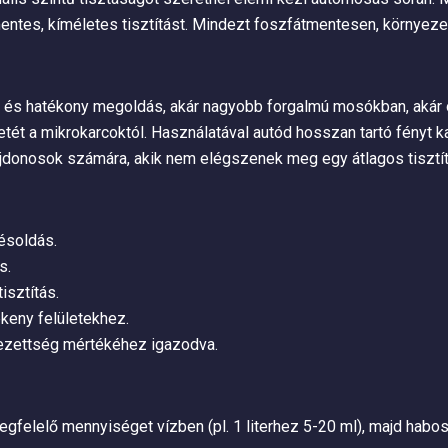
mentes, kíméletes tisztítást. Mindezt foszfátmentesen, környez
s hatékony megoldás, akár nagyobb forgalmú mosókban, akár ot
letét a mikrokarcoktól. Használatával autód hosszan tartó fényt
lajdonosok számára, akik nem elégszenek meg egy átlagos tisztít
ésoldás.
s.
isztítás.
keny felületekhez.
nyezettség mértékéhez igazodva.
egfelelő mennyiséget vízben (pl. 1 literhez 5-20 ml), majd habos