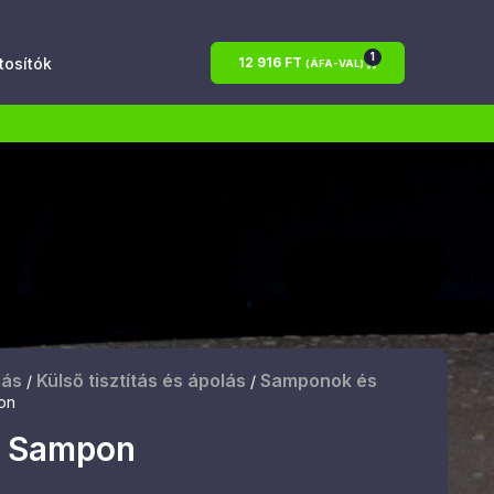
1
atosítók
12 916
FT
(ÁFA-VAL)
lás
Külső tisztítás és ápolás
Samponok és
/
/
on
– Sampon