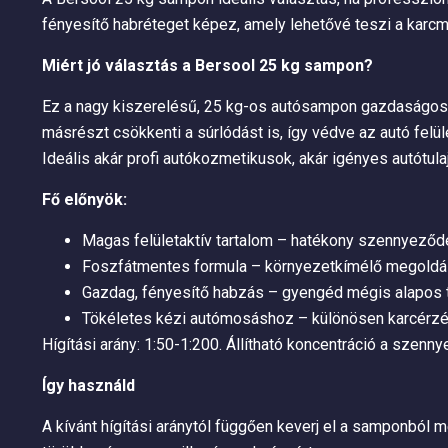
fényesítő habréteget képez, amely lehetővé teszi a karc
Miért jó választás a Bersool 25 kg sampon?
Ez a nagy kiszerelésű, 25 kg-os autósampon gazdaságos é
másrészt csökkenti a súrlódást is, így védve az autó felü
Ideális akár profi autókozmetikusok, akár igényes autótu
Fő előnyök:
Magas felületaktív tartalom – hatékony szennyeződ
Foszfátmentes formula – környezetkímélő megoldá
Gazdag, fényesítő habzás – gyengéd mégis alapos t
Tökéletes kézi autómosáshoz – különösen karcérzé
Hígítási arány: 1:50-1:200. Állítható koncentráció a szen
Így használd
A kívánt hígítási aránytól függően keverj el a samponból m