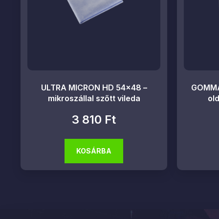
ULTRA MICRON HD 54×48 –
GOMMA
mikroszállal szőtt vileda
ol
3 810
Ft
KOSÁRBA