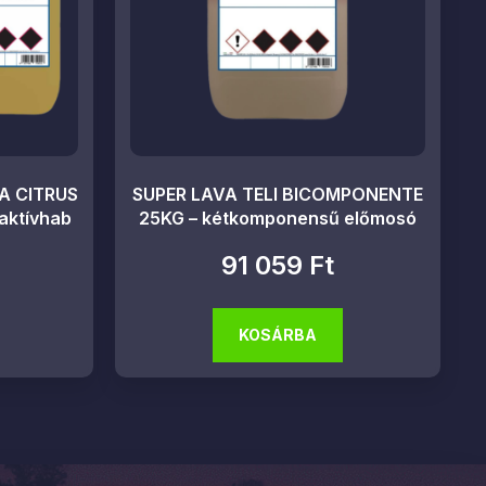
A CITRUS
SUPER LAVA TELI BICOMPONENTE
 aktívhab
25KG – kétkomponensű előmosó
91 059
Ft
KOSÁRBA