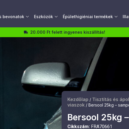
és bevonatok
Eszközök
Épülethigiéniai termékek
Ill
20.000 Ft felett ingyenes kiszállítás!
Kezdőlap
Tisztítás és ápo
/
viaszok
/ Bersool 25kg – samp
Bersool 25kg 
Cikkszám:
FRA70661