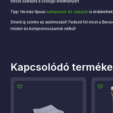
töröld szárazra a csillogó eredményért.
samponok és viaszok
Tipp: Ha más típusú
is érdekelnek,
Emeld új szintre az autómosást! Fedezd fel most a Berso
módon és kompromisszumok nélkül!
Kapcsolódó terméke