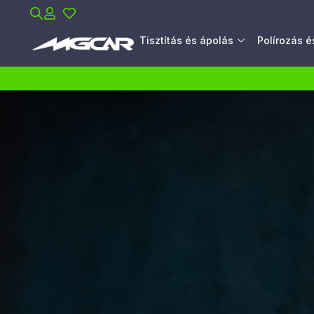
Tisztítás és ápolás
Polírozás 