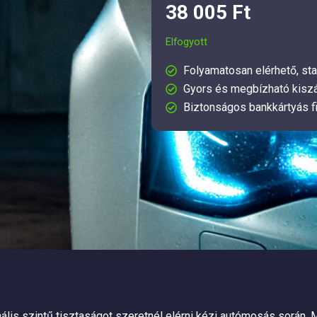
38 005
Ft
Elfogyott
Folyamatosan elérhető, sta
Gyors és megbízható kiszá
Biztonságos bankkártyás f
ális szintű tisztaságot szeretnél elérni kézi autómosás során.