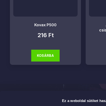
Kovax P500
csi
216
Ft
KOSÁRBA
Elérhetős
Ez a weboldal sütiket has
2142 Nag
Professzionális autókozmetikai megoldások