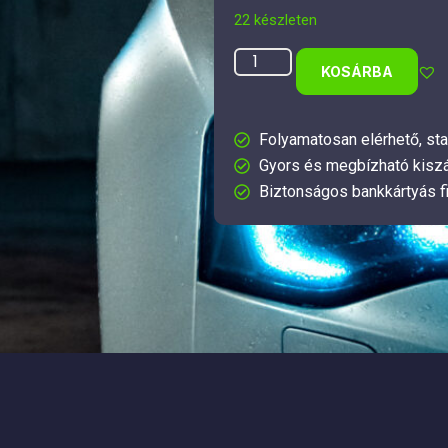
22 készleten
KOSÁRBA
Folyamatosan elérhető, sta
Gyors és megbízható kiszá
Biztonságos bankkártyás f