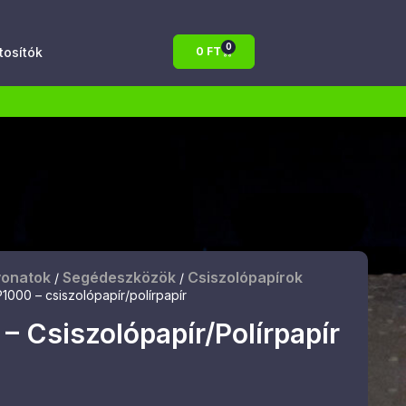
0
atosítók
0
FT
vonatok
Segédeszközök
Csiszolópapírok
/
/
1000 – csiszolópapír/polírpapír
– Csiszolópapír/polírpapír