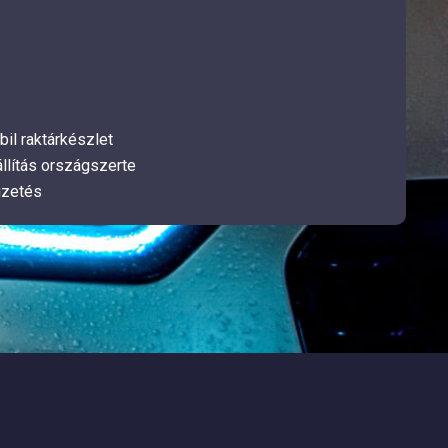
bil raktárkészlet
llítás országszerte
izetés