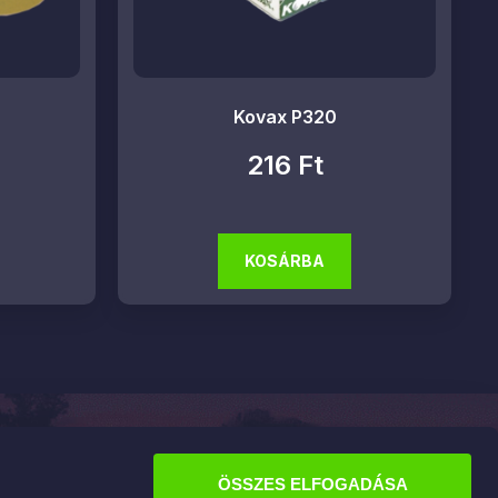
Kovax P320
216
Ft
KOSÁRBA
Információk
ÁSZF
ÖSSZES ELFOGADÁSA