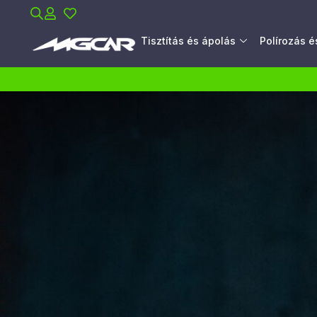
Tisztítás és ápolás
Polírozás 