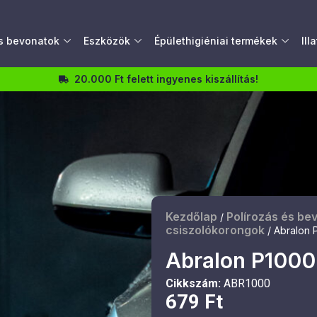
és bevonatok
Eszközök
Épülethigiéniai termékek
Ill
20.000 Ft felett ingyenes kiszállítás!
Kezdőlap
Polírozás és be
/
csiszolókorongok
/ Abralon P
Abralon P1000 
Cikkszám:
ABR1000
679
Ft