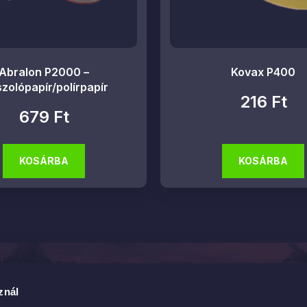
Abralon P2000 –
Kovax P400
szolópapír/polírpapír
216
Ft
679
Ft
KOSÁRBA
KOSÁRBA
ég
Termékek
znál
ytarcsa, Asbóth Oszkár utca 6.
Tisztítás és ápolás