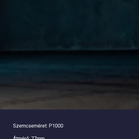
Szemcseméret: P1000
Átmérő: 77mm