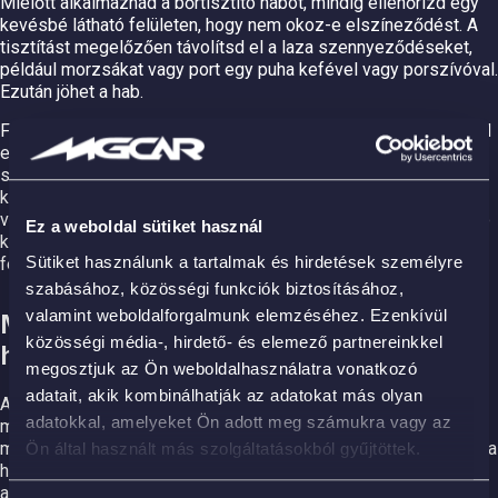
Mielőtt alkalmaznád a bőrtisztító habot, mindig ellenőrizd egy
kevésbé látható felületen, hogy nem okoz-e elszíneződést. A
tisztítást megelőzően távolítsd el a laza szennyeződéseket,
például morzsákat vagy port egy puha kefével vagy porszívóval.
Ezután jöhet a hab.
Fújd közvetlenül a bőrfelületre vagy egy kendőre, majd dolgozd
el egyenletesen. Ne hagyd túl sokáig rajta, és mindig töröld
szárazra a felületet. A legjobb eredmény érdekében legalább
kéthetente érdemes megismételni a folyamatot, különösen a
vezetőülés és a kormány környékén, ahol a használatból adódó
Ez a weboldal sütiket használ
kopás gyorsabban megjelenik. A bőr így tiszta, rugalmas és
Sütiket használunk a tartalmak és hirdetések személyre
fényes is marad.
szabásához, közösségi funkciók biztosításához,
valamint weboldalforgalmunk elemzéséhez. Ezenkívül
Mikor érdemes bőrtisztító habot
közösségi média-, hirdető- és elemező partnereinkkel
használni?
megosztjuk az Ön weboldalhasználatra vonatkozó
adatait, akik kombinálhatják az adatokat más olyan
A legtöbben csak akkor foglalkoznak a bőrtisztítással, amikor
adatokkal, amelyeket Ön adott meg számukra vagy az
már látható szennyeződés jelenik meg. Azonban ezt jobb
megelőzni. A bőrtisztító hab használatát érdemes beilleszteni a
Ön által használt más szolgáltatásokból gyűjtöttek.
havi autóápolási rutinba, különösen az őszi és téli hónapokban,
amikor a cipőn behozott sár és kosz gyakrabban szennyezi a