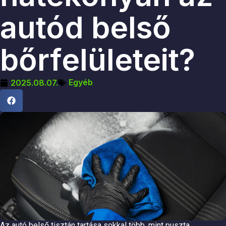
autód belső
bőrfelületeit?
Egyéb
2025.08.07.
Az autó belső tisztán tartása sokkal több, mint puszta