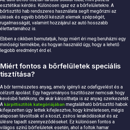
esztétikai kérdés. Különösen igaz ez a bőrfelületekre. A
bőrtisztító hab rendszeres használata segít megőrizni az
ülések és egyéb bőrből készült elemek szépségét,
rugalmasságát, valamint hozzájárul az autó hosszabb
élettartamához is.
Ebben a cikkben bemutatjuk, hogy miért éri meg beruházni egy
minőségi termékbe, és hogyan használd úgy, hogy a lehető
legjobb eredményt érd el.
Miért fontos a bőrfelületek speciális
tisztítása?
A bőr természetes anyag, amely igényli az odafigyelést és a
célzott ápolást. Egy hagyományos tisztítószer nemcsak hogy
kevésbé hatékony, de akár károsíthatja is az anyag szerkezetét.
A
megtalálható bőrtisztító habok
kárpittisztítók kategóriájában
kifejezetten úgy lettek kifejlesztve, hogy kíméletesen, mégis
alaposan távolítsák el a koszt, zsíros lerakódásokat és az
ülésre tapadt szennyeződéseket. Ez különösen fontos a
világos színű bőrfelületek esetén, ahol a foltok hamar