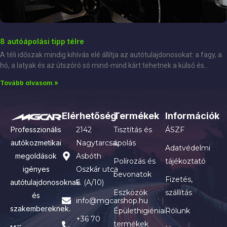
8 autóápolási tipp télre
A téli időszak mindig kihívás elé állítja az autótulajdonosokat: a fagy, a
hó, a latyak és az útszóró só mind-mind kárt tehetnek a külső és
Tovább olvasom »
Elérhetőség
Termékek
Információk
Professzionális
2142
Tisztítás és
ÁSZF
autókozmetikai
Nagytarcsa,
ápolás
Adatvédelmi
megoldások
Asbóth
Polírozás és
tájékoztató
igényes
Oszkár utca
bevonatok
Fizetés,
autótulajdonosoknak
6. (A/10)
Eszközök
szállítás
és
info@mgcarshop.hu
szakembereknek.
Épülethigiéniai
Rólunk
+36 70
termékek