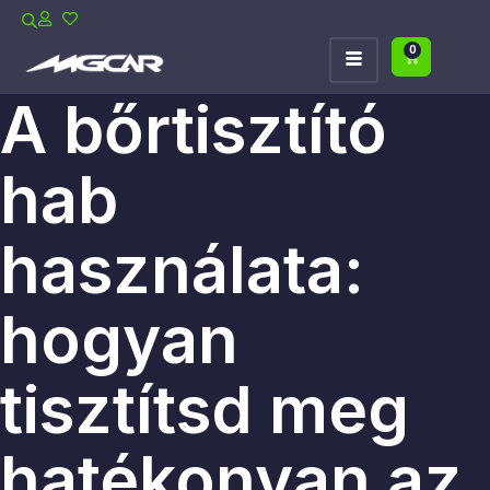
0
A bőrtisztító
hab
használata:
hogyan
tisztítsd meg
hatékonyan az