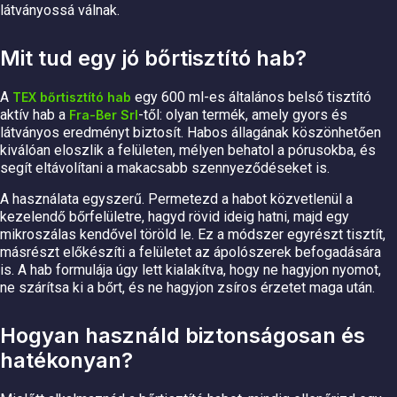
látványossá válnak.
Mit tud egy jó bőrtisztító hab?
A
egy 600 ml-es általános belső tisztító
TEX bőrtisztító hab
aktív hab a
-től: olyan termék, amely gyors és
Fra-Ber Srl
látványos eredményt biztosít. Habos állagának köszönhetően
kiválóan eloszlik a felületen, mélyen behatol a pórusokba, és
segít eltávolítani a makacsabb szennyeződéseket is.
A használata egyszerű. Permetezd a habot közvetlenül a
kezelendő bőrfelületre, hagyd rövid ideig hatni, majd egy
mikroszálas kendővel töröld le. Ez a módszer egyrészt tisztít,
másrészt előkészíti a felületet az ápolószerek befogadására
is. A hab formulája úgy lett kialakítva, hogy ne hagyjon nyomot,
ne szárítsa ki a bőrt, és ne hagyjon zsíros érzetet maga után.
Hogyan használd biztonságosan és
hatékonyan?