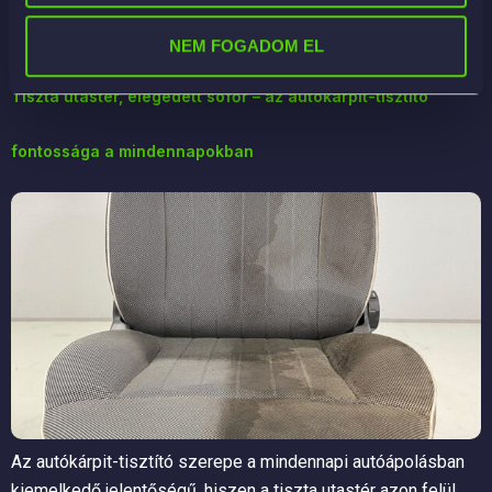
alapos mosást. Ez a bejegyzés segít megérteni, miért
számít ennyit ez az egyszerűnek tűnő […]
NEM FOGADOM EL
Tiszta utastér, elégedett sofőr – az autókárpit-tisztító
fontossága a mindennapokban
Az autókárpit-tisztító szerepe a mindennapi autóápolásban
kiemelkedő jelentőségű, hiszen a tiszta utastér azon felül,