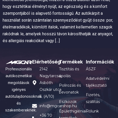
hogy esztétikai élményt nyújt, az egészség és a komfort
szempontjából is alapvető fontosságú. Az autókárpit a
használat során számtalan szennyeződést gyűjt össze: por,
ételmaradékok, kiömlött italok, valamint kellemetlen szagok
rakódnak le, amelyek hosszú távon károsíthatják az anyagot,
és allergiás reakciókat vagy […]
Elérhetőség
Termékek
Információk
Professzionális
2142
Tisztítás és
ÁSZF
autókozmetikai
Nagytarcsa,
ápolás
Adatvédelmi
megoldások
Asbóth
Polírozás és
tájékoztató
igényes
Oszkár utca
bevonatok
Fizetés,
autótulajdonosoknak
6. (A/10)
Eszközök
szállítás
és
info@mgcarshop.hu
szakembereknek.
Épülethigiéniai
Rólunk
+36 70
termékek