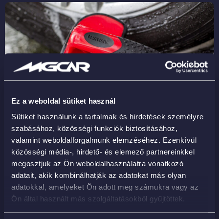
Ez a weboldal sütiket használ
Sütiket használunk a tartalmak és hirdetések személyre
Az autómosó kefe számos háztartásban kultikus tárgynak
szabásához, közösségi funkciók biztosításához,
minősül, hiszen sokan a mai napig szívesen végzik el maguk
valamint weboldalforgalmunk elemzéséhez. Ezenkívül
az autójuk tisztítását, ami teljesen érthető. Nemcsak pénzt
közösségi média-, hirdető- és elemező partnereinkkel
lehet megtakarítani így, hanem meditációnak sem utolsó,
megosztjuk az Ön weboldalhasználatra vonatkozó
ahogy szertartásosan életünk egy fontos tárgyának a
adatait, akik kombinálhatják az adatokat más olyan
karbantartására koncentrálunk. Tulajdonképpen egy feltétele
adatokkal, amelyeket Ön adott meg számukra vagy az
van, hogy ezt kompromisszumok nélkül megtehessük, ez
Ön által használt más szolgáltatásokból gyűjtöttek.
pedig a megfelelő felszerelés […]